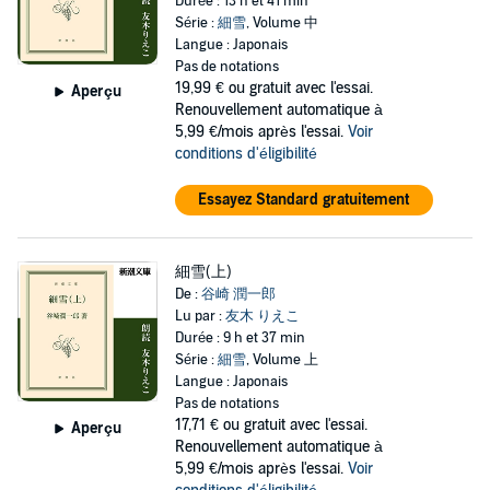
Durée : 13 h et 41 min
Série :
細雪
, Volume 中
Langue : Japonais
Pas de notations
19,99 €
ou gratuit avec l'essai.
Aperçu
Renouvellement automatique à
5,99 €/mois après l'essai.
Voir
conditions d'éligibilité
Essayez Standard gratuitement
細雪(上)
De :
谷崎 潤一郎
Lu par :
友木 りえこ
Durée : 9 h et 37 min
Série :
細雪
, Volume 上
Langue : Japonais
Pas de notations
17,71 €
ou gratuit avec l'essai.
Aperçu
Renouvellement automatique à
5,99 €/mois après l'essai.
Voir