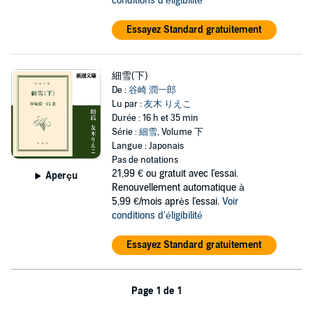
conditions d'éligibilité
Essayez Standard gratuitement
細雪(下)
De :
谷崎 潤一郎
Lu par :
友木 りえこ
Durée : 16 h et 35 min
Série :
細雪
, Volume 下
Langue : Japonais
Pas de notations
21,99 €
ou gratuit avec l'essai.
Aperçu
Renouvellement automatique à
5,99 €/mois après l'essai.
Voir
conditions d'éligibilité
Essayez Standard gratuitement
Page 1 de 1