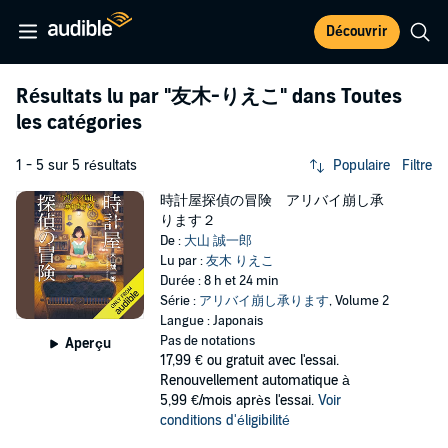
Découvrir
Résultats lu par
"友木-りえこ"
dans Toutes
les catégories
1 - 5 sur 5 résultats
Populaire
Filtre
時計屋探偵の冒険 アリバイ崩し承
ります２
De :
大山 誠一郎
Lu par :
友木 りえこ
Durée : 8 h et 24 min
Série :
アリバイ崩し承ります
, Volume 2
Langue : Japonais
Pas de notations
Aperçu
17,99 €
ou gratuit avec l'essai.
Renouvellement automatique à
5,99 €/mois après l'essai.
Voir
conditions d'éligibilité