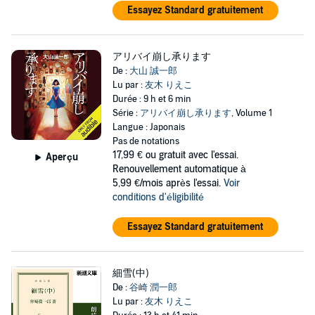
Essayez Standard gratuitement
アリバイ崩し承ります
De :
大山 誠一郎
Lu par :
友木 りえこ
Durée : 9 h et 6 min
Série :
アリバイ崩し承ります
, Volume 1
Langue : Japonais
Pas de notations
17,99 €
ou gratuit avec l'essai.
Aperçu
Renouvellement automatique à
5,99 €/mois après l'essai.
Voir
conditions d'éligibilité
Essayez Standard gratuitement
細雪(中)
De :
谷崎 潤一郎
Lu par :
友木 りえこ