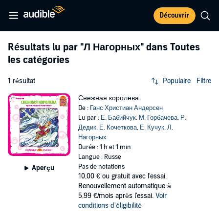
Découvrir
Résultats lu par
"Л Нагорных"
dans Toutes
les catégories
1 résultat
Populaire
Filtre
Снежная королева
De :
Ганс Христиан Андерсен
Lu par :
Е. Бабийчук
,
М. Горбачева
,
Р.
Дедик
,
Е. Кочеткова
,
Е. Кучук
,
Л.
Нагорных
Durée : 1 h et 1 min
Langue : Russe
Pas de notations
Aperçu
10,00 €
ou gratuit avec l'essai.
Renouvellement automatique à
5,99 €/mois après l'essai.
Voir
conditions d'éligibilité