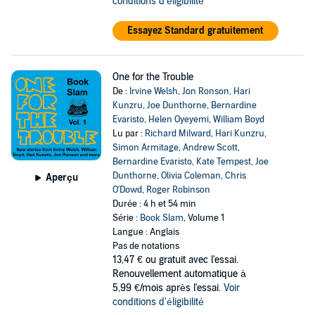
conditions d'éligibilité
Essayez Standard gratuitement
One for the Trouble
De :
Irvine Welsh
,
Jon Ronson
,
Hari
Kunzru
,
Joe Dunthorne
,
Bernardine
Evaristo
,
Helen Oyeyemi
,
William Boyd
Lu par :
Richard Milward
,
Hari Kunzru
,
Simon Armitage
,
Andrew Scott
,
Bernardine Evaristo
,
Kate Tempest
,
Joe
Dunthorne
,
Olivia Coleman
,
Chris
Aperçu
O'Dowd
,
Roger Robinson
Durée : 4 h et 54 min
Série :
Book Slam
, Volume 1
Langue : Anglais
Pas de notations
13,47 €
ou gratuit avec l'essai.
Renouvellement automatique à
5,99 €/mois après l'essai.
Voir
conditions d'éligibilité