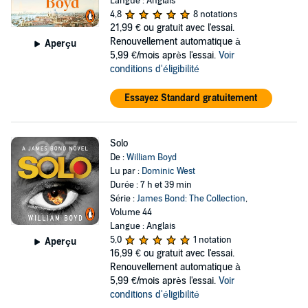
Langue : Anglais
4,8
8 notations
21,99 €
ou gratuit avec l'essai.
Renouvellement automatique à
Aperçu
5,99 €/mois après l'essai.
Voir
conditions d'éligibilité
Essayez Standard gratuitement
Solo
De :
William Boyd
Lu par :
Dominic West
Durée : 7 h et 39 min
Série :
James Bond: The Collection
,
Volume 44
Langue : Anglais
5,0
1 notation
Aperçu
16,99 €
ou gratuit avec l'essai.
Renouvellement automatique à
5,99 €/mois après l'essai.
Voir
conditions d'éligibilité