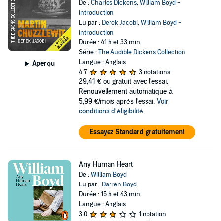
De :
Charles Dickens
,
William Boyd -
introduction
Lu par :
Derek Jacobi
,
William Boyd -
introduction
Durée : 41 h et 33 min
Série :
The Audible Dickens Collection
Langue : Anglais
Aperçu
4,7
3 notations
29,41 €
ou gratuit avec l'essai.
Renouvellement automatique à
5,99 €/mois après l'essai.
Voir
conditions d'éligibilité
Essayez Standard gratuitement
Any Human Heart
De :
William Boyd
Lu par :
Darren Boyd
Durée : 15 h et 43 min
Langue : Anglais
3,0
1 notation