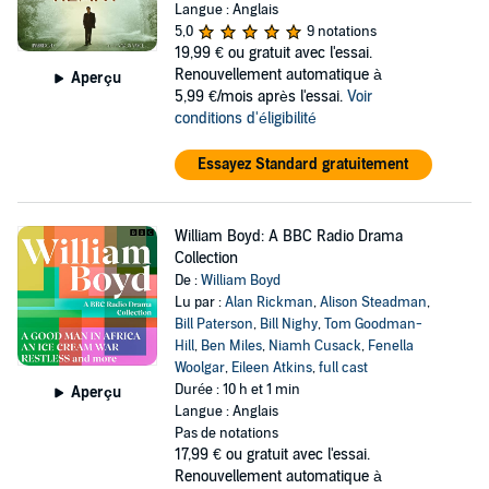
Langue : Anglais
5,0
9 notations
19,99 €
ou gratuit avec l'essai.
Renouvellement automatique à
Aperçu
5,99 €/mois après l'essai.
Voir
conditions d'éligibilité
Essayez Standard gratuitement
William Boyd: A BBC Radio Drama
Collection
De :
William Boyd
Lu par :
Alan Rickman
,
Alison Steadman
,
Bill Paterson
,
Bill Nighy
,
Tom Goodman-
Hill
,
Ben Miles
,
Niamh Cusack
,
Fenella
Woolgar
,
Eileen Atkins
,
full cast
Durée : 10 h et 1 min
Aperçu
Langue : Anglais
Pas de notations
17,99 €
ou gratuit avec l'essai.
Renouvellement automatique à