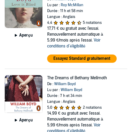
Lu par :
Roy McMillan
Durée : 11 h et 58 min
Langue : Anglais
4,4
5 notations
17,71 €
ou gratuit avec l'essai.
Renouvellement automatique à
Aperçu
5,99 €/mois après l'essai.
Voir
conditions d'éligibilité
Essayez Standard gratuitement
The Dreams of Bethany Mellmoth
De :
William Boyd
Lu par :
William Boyd
Durée : 7 h et 34 min
Langue : Anglais
5,0
2 notations
14,99 €
ou gratuit avec l'essai.
Renouvellement automatique à
Aperçu
5,99 €/mois après l'essai.
Voir
conditions d'éligibilité