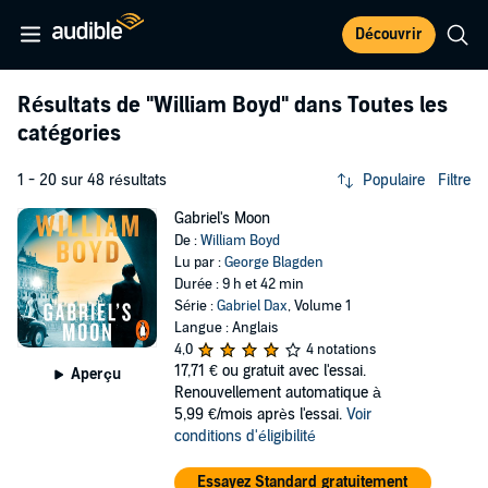
Découvrir
Résultats de
"William Boyd"
dans Toutes les
catégories
1 - 20 sur 48 résultats
Populaire
Filtre
Gabriel's Moon
De :
William Boyd
Lu par :
George Blagden
Durée : 9 h et 42 min
Série :
Gabriel Dax
, Volume 1
Langue : Anglais
4,0
4 notations
17,71 €
ou gratuit avec l'essai.
Aperçu
Renouvellement automatique à
5,99 €/mois après l'essai.
Voir
conditions d'éligibilité
Essayez Standard gratuitement