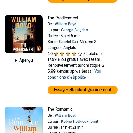
The Predicament
De :
William Boyd
Lu par :
George Blagden
Durée : 8 h et 5 min
Série :
Gabriel Dax
, Volume 2
Langue : Anglais
4,0
2 notations
17,99 €
ou gratuit avec l'essai.
Aperçu
Renouvellement automatique à
5,99 €/mois après l'essai.
Voir
conditions d'éligibilité
Essayez Standard gratuitement
The Romantic
De :
William Boyd
Lu par :
Kobna Holbrook-Smith
Durée : 17 h et 21 min