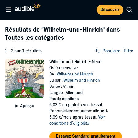
Découvrir
Résultats de
"Wilhelm-und-Hinrich"
dans
Toutes les catégories
1 - 3 sur 3 résultats
Populaire
Filtre
Wilhelm und Hinrich - Neue
Ostfriesenwitze
De :
Wilhelm und Hinrich
Lu par :
Wilhelm und Hinrich
Durée : 41 min
Langue : Allemand
Pas de notations
6,03 €
ou gratuit avec l'essai.
Aperçu
Renouvellement automatique à
5,99 €/mois après l'essai.
Voir
conditions d'éligibilité
Essayez Standard gratuitement