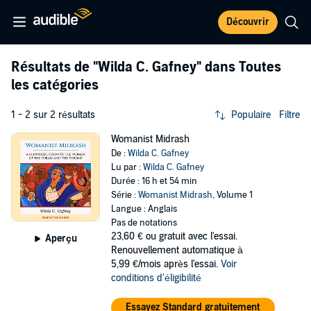
Découvrir
Résultats de
"Wilda C. Gafney"
dans Toutes
les catégories
1 - 2 sur 2 résultats
Populaire
Filtre
Womanist Midrash
De :
Wilda C. Gafney
Lu par :
Wilda C. Gafney
Durée : 16 h et 54 min
Série :
Womanist Midrash
, Volume 1
Langue : Anglais
Pas de notations
23,60 €
ou gratuit avec l'essai.
Aperçu
Renouvellement automatique à
5,99 €/mois après l'essai.
Voir
conditions d'éligibilité
Essayez Standard gratuitement