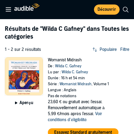
Découvrir
Résultats de
"Wilda C Gafney"
dans Toutes les
catégories
1 - 2 sur 2 résultats
Populaire
Filtre
Womanist Midrash
De :
Wilda C. Gafney
Lu par :
Wilda C. Gafney
Durée : 16 h et 54 min
Série :
Womanist Midrash
, Volume 1
Langue : Anglais
Pas de notations
23,60 €
ou gratuit avec l'essai.
Aperçu
Renouvellement automatique à
5,99 €/mois après l'essai.
Voir
conditions d'éligibilité
Essayez Standard gratuitement