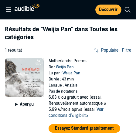
Découvrir
Résultats de
"Weijia Pan"
dans Toutes les
catégories
1 résultat
Populaire
Filtre
Motherlands: Poems
De :
Weijia Pan
Lu par :
Weijia Pan
Durée : 43 min
Langue : Anglais
Pas de notations
6,03 €
ou gratuit avec l'essai.
Renouvellement automatique à
Aperçu
5,99 €/mois après l'essai.
Voir
conditions d'éligibilité
Essayez Standard gratuitement