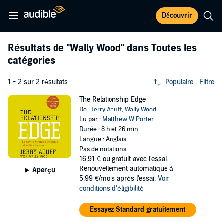
Découvrir
Résultats de
"Wally Wood"
dans Toutes les
catégories
1 - 2 sur 2 résultats
Populaire
Filtre
The Relationship Edge
De :
Jerry Acuff
,
Wally Wood
Lu par :
Matthew W Porter
Durée : 8 h et 26 min
Langue : Anglais
Pas de notations
16,91 €
ou gratuit avec l'essai.
Renouvellement automatique à
Aperçu
5,99 €/mois après l'essai.
Voir
conditions d'éligibilité
Essayez Standard gratuitement