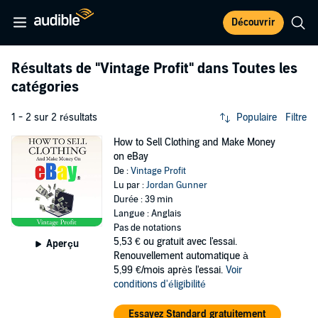
Découvrir
Résultats de
"Vintage Profit"
dans Toutes les
catégories
1 - 2 sur 2 résultats
Populaire
Filtre
How to Sell Clothing and Make Money
on eBay
De :
Vintage Profit
Lu par :
Jordan Gunner
Durée : 39 min
Langue : Anglais
Pas de notations
5,53 €
ou gratuit avec l'essai.
Aperçu
Renouvellement automatique à
5,99 €/mois après l'essai.
Voir
conditions d'éligibilité
Essayez Standard gratuitement