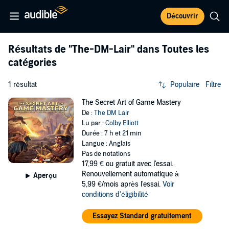
Découvrir
Résultats de
"The-DM-Lair"
dans Toutes les
catégories
1 résultat
Populaire
Filtre
The Secret Art of Game Mastery
De :
The DM Lair
Lu par :
Colby Elliott
Durée : 7 h et 21 min
Langue : Anglais
Pas de notations
17,99 €
ou gratuit avec l'essai.
Renouvellement automatique à
Aperçu
5,99 €/mois après l'essai.
Voir
conditions d'éligibilité
Essayez Standard gratuitement