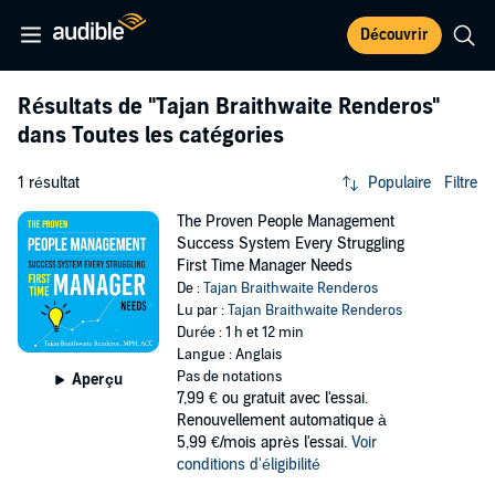
Découvrir
Résultats de
"Tajan Braithwaite Renderos"
dans Toutes les catégories
1 résultat
Populaire
Filtre
The Proven People Management
Success System Every Struggling
First Time Manager Needs
De :
Tajan Braithwaite Renderos
Lu par :
Tajan Braithwaite Renderos
Durée : 1 h et 12 min
Langue : Anglais
Pas de notations
Aperçu
7,99 €
ou gratuit avec l'essai.
Renouvellement automatique à
5,99 €/mois après l'essai.
Voir
conditions d'éligibilité