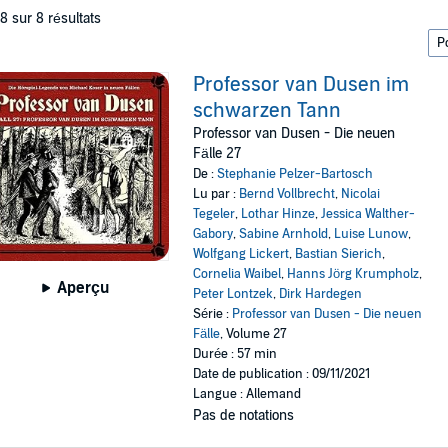
 8 sur 8 résultats
Professor van Dusen im
schwarzen Tann
Professor van Dusen - Die neuen
Fälle 27
De :
Stephanie Pelzer-Bartosch
Lu par :
Bernd Vollbrecht
,
Nicolai
Tegeler
,
Lothar Hinze
,
Jessica Walther-
Gabory
,
Sabine Arnhold
,
Luise Lunow
,
Wolfgang Lickert
,
Bastian Sierich
,
Cornelia Waibel
,
Hanns Jörg Krumpholz
,
Aperçu
Peter Lontzek
,
Dirk Hardegen
Série :
Professor van Dusen - Die neuen
Fälle
, Volume 27
Durée : 57 min
Date de publication : 09/11/2021
Langue : Allemand
Pas de notations