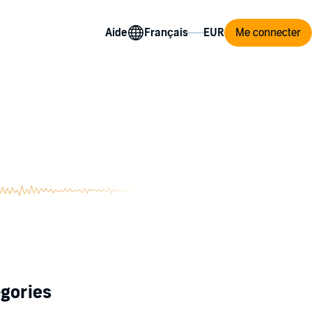
Aide
Me connecter
égories