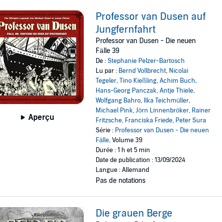
Professor van Dusen auf
Jungfernfahrt
Professor van Dusen - Die neuen
Fälle 39
De :
Stephanie Pelzer-Bartosch
Lu par :
Bernd Vollbrecht
,
Nicolai
Tegeler
,
Tino Kießling
,
Achim Buch
,
Hans-Georg Panczak
,
Antje Thiele
,
Wolfgang Bahro
,
Ilka Teichmüller
,
Michael Pink
,
Jörn Linnenbröker
,
Rainer
Aperçu
Fritzsche
,
Franciska Friede
,
Peter Sura
Série :
Professor van Dusen - Die neuen
Fälle
, Volume 39
Durée : 1 h et 5 min
Date de publication : 13/09/2024
Langue : Allemand
Pas de notations
Die grauen Berge