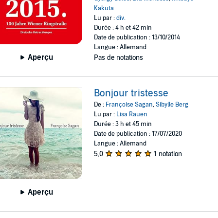
Kakuta
Lu par :
div.
Durée : 4 h et 42 min
Date de publication : 13/10/2014
Langue : Allemand
Aperçu
Pas de notations
Bonjour tristesse
De :
Françoise Sagan
,
Sibylle Berg
Lu par :
Lisa Rauen
Durée : 3 h et 45 min
Date de publication : 17/07/2020
Langue : Allemand
5,0
1 notation
Aperçu