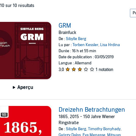
 10 sur 10 résultats
GRM
Brainfuck
De :
Sibylle Berg
Lu par :
Torben Kessler
,
Lisa Hrdina
Durée : 16 h et 55 min
Date de publication : 03/05/2019
Langue : Allemand
3,0
1 notation
Aperçu
Dreizehn Betrachtungen
1865, 2015 - 150 Jahre Wiener
Ringstraße
De :
Sibylle Berg
,
Timothy Bonyhady
,
György Dalos
,
Eva Menasse
,
Mitsuyo