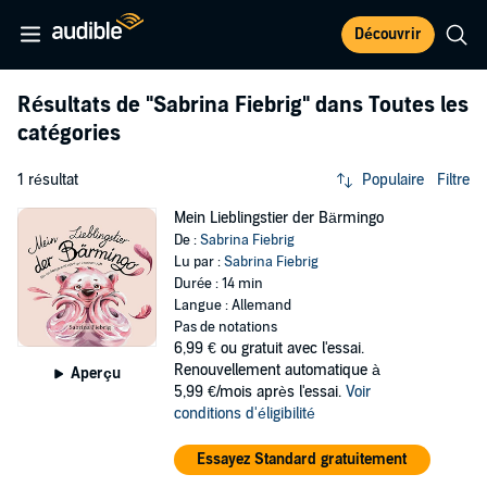
Découvrir
Résultats de
"Sabrina Fiebrig"
dans Toutes les
catégories
1 résultat
Populaire
Filtre
Mein Lieblingstier der Bärmingo
De :
Sabrina Fiebrig
Lu par :
Sabrina Fiebrig
Durée : 14 min
Langue : Allemand
Pas de notations
6,99 €
ou gratuit avec l'essai.
Renouvellement automatique à
Aperçu
5,99 €/mois après l'essai.
Voir
conditions d'éligibilité
Essayez Standard gratuitement