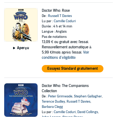
Doctor Who: Rose
De :
Russell T Davies
Lu par :
Camille Coduri
Durée : 4 h et 14 min
Langue : Anglais
Pas de notations
13,09 €
ou gratuit avec l'essai.
Renouvellement automatique à
Aperçu
5,99 €/mois après l'essai.
Voir
conditions d'éligibilité
Essayez Standard gratuitement
Doctor Who: The Companions
Collection
De :
Peter Grimwade
,
Stephen Gallagher
,
Terence Dudley
,
Russell T Davies
,
Barbara Clegg
Lu par :
Camille Coduri
,
David Collings
,