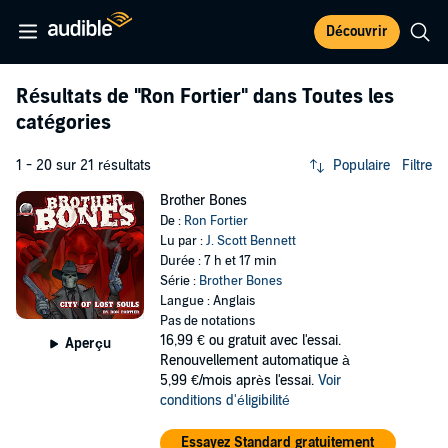
Découvrir
Résultats de
"Ron Fortier"
dans Toutes les
catégories
1 - 20 sur 21 résultats
Populaire
Filtre
Brother Bones
De :
Ron Fortier
Lu par :
J. Scott Bennett
Durée : 7 h et 17 min
Série :
Brother Bones
Langue : Anglais
Pas de notations
16,99 €
ou gratuit avec l'essai.
Aperçu
Renouvellement automatique à
5,99 €/mois après l'essai.
Voir
conditions d'éligibilité
Essayez Standard gratuitement