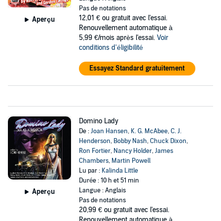
Pas de notations
12,01 €
ou gratuit avec l'essai.
Aperçu
Renouvellement automatique à
5,99 €/mois après l'essai.
Voir
conditions d'éligibilité
Essayez Standard gratuitement
Domino Lady
De :
Joan Hansen
,
K. G. McAbee
,
C. J.
Henderson
,
Bobby Nash
,
Chuck Dixon
,
Ron Fortier
,
Nancy Holder
,
James
Chambers
,
Martin Powell
Lu par :
Kalinda Little
Durée : 10 h et 51 min
Langue : Anglais
Aperçu
Pas de notations
20,99 €
ou gratuit avec l'essai.
Renouvellement automatique à