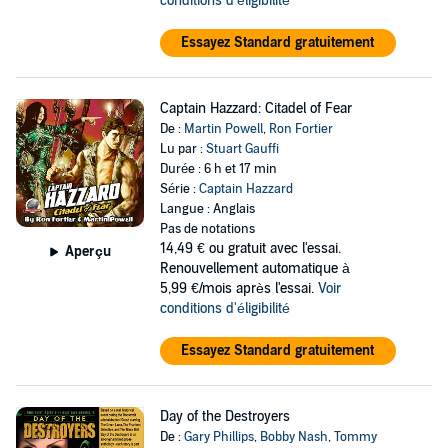
conditions d'éligibilité
Essayez Standard gratuitement
Captain Hazzard: Citadel of Fear
De :
Martin Powell
,
Ron Fortier
Lu par :
Stuart Gauffi
Durée : 6 h et 17 min
Série :
Captain Hazzard
Langue : Anglais
Pas de notations
14,49 €
ou gratuit avec l'essai.
Aperçu
Renouvellement automatique à
5,99 €/mois après l'essai.
Voir
conditions d'éligibilité
Essayez Standard gratuitement
Day of the Destroyers
De :
Gary Phillips
,
Bobby Nash
,
Tommy