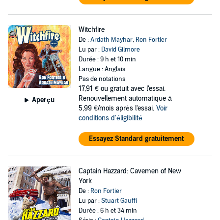
Witchfire
De :
Ardath Mayhar
,
Ron Fortier
Lu par :
David Gilmore
Durée : 9 h et 10 min
Langue : Anglais
Pas de notations
17,91 €
ou gratuit avec l'essai.
Renouvellement automatique à
Aperçu
5,99 €/mois après l'essai.
Voir
conditions d'éligibilité
Essayez Standard gratuitement
Captain Hazzard: Cavemen of New
York
De :
Ron Fortier
Lu par :
Stuart Gauffi
Durée : 6 h et 34 min