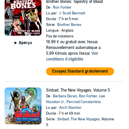
Brother Bones: Tapestry of Blood
De :
Ron Fortier
Lu par :
J. Scott Bennett
Durée : 7 h et 5 min
Série :
Brother Bones
Langue : Anglais
Pas de notations
16,99 €
ou gratuit avec l'essai.
Aperçu
Renouvellement automatique à
5,99 €/mois après l'essai.
Voir
conditions d'éligibilité
Essayez Standard gratuitement
Sinbad: The New Voyages, Volume 5
De :
Barbara Doran
,
Ron Fortier
,
Lee
Houston Jr.
,
Percival Constantine
Lu par :
Arch Stanton
Durée : 7 h et 49 min
Série :
Sinbad: The New Voyages
, Volume
5