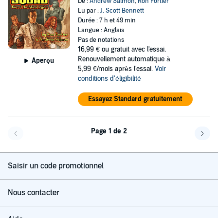
De :
Andrew Salmon
,
Ron Fortier
Lu par :
J. Scott Bennett
Durée : 7 h et 49 min
Langue : Anglais
Pas de notations
16,99 €
ou gratuit avec l'essai.
Renouvellement automatique à
Aperçu
5,99 €/mois après l'essai.
Voir
conditions d'éligibilité
Essayez Standard gratuitement
Page 1 de 2
Page précédente
Page 
Saisir un code promotionnel
Nous contacter