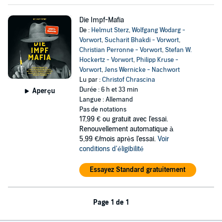
Die Impf-Mafia
De :
Helmut Sterz
,
Wolfgang Wodarg -
Vorwort
,
Sucharit Bhakdi - Vorwort
,
Christian Perronne - Vorwort
,
Stefan W.
Hockertz - Vorwort
,
Philipp Kruse -
Vorwort
,
Jens Wernicke - Nachwort
Lu par :
Christof Chrascina
Durée : 6 h et 33 min
Aperçu
Langue : Allemand
Pas de notations
17,99 €
ou gratuit avec l'essai.
Renouvellement automatique à
5,99 €/mois après l'essai.
Voir
conditions d'éligibilité
Essayez Standard gratuitement
Page 1 de 1