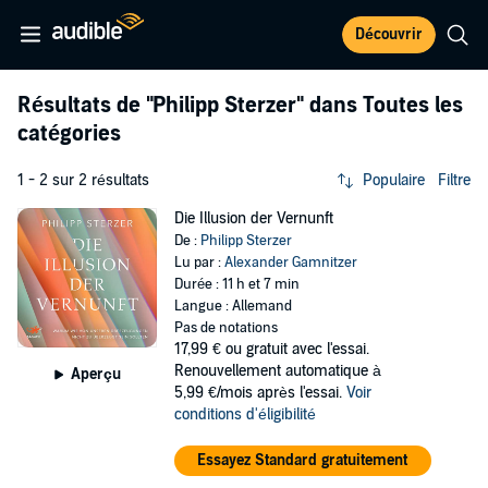
Découvrir
Résultats de
"Philipp Sterzer"
dans Toutes les
catégories
1 - 2 sur 2 résultats
Populaire
Filtre
Die Illusion der Vernunft
De :
Philipp Sterzer
Lu par :
Alexander Gamnitzer
Durée : 11 h et 7 min
Langue : Allemand
Pas de notations
17,99 €
ou gratuit avec l'essai.
Renouvellement automatique à
Aperçu
5,99 €/mois après l'essai.
Voir
conditions d'éligibilité
Essayez Standard gratuitement