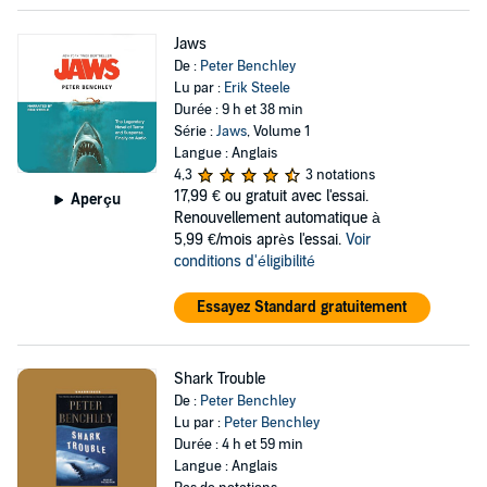
Jaws
De :
Peter Benchley
Lu par :
Erik Steele
Durée : 9 h et 38 min
Série :
Jaws
, Volume 1
Langue : Anglais
4,3
3 notations
17,99 €
ou gratuit avec l'essai.
Aperçu
Renouvellement automatique à
5,99 €/mois après l'essai.
Voir
conditions d'éligibilité
Essayez Standard gratuitement
Shark Trouble
De :
Peter Benchley
Lu par :
Peter Benchley
Durée : 4 h et 59 min
Langue : Anglais