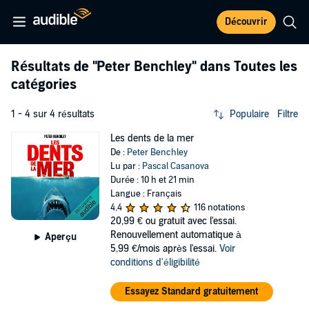
Découvrir
Résultats de
"Peter Benchley"
dans Toutes les
catégories
1 - 4 sur 4 résultats
Populaire
Filtre
Les dents de la mer
De :
Peter Benchley
Lu par :
Pascal Casanova
Durée : 10 h et 21 min
Langue : Français
4,4
116 notations
20,99 €
ou gratuit avec l'essai.
Renouvellement automatique à
Aperçu
5,99 €/mois après l'essai.
Voir
conditions d'éligibilité
Essayez Standard gratuitement