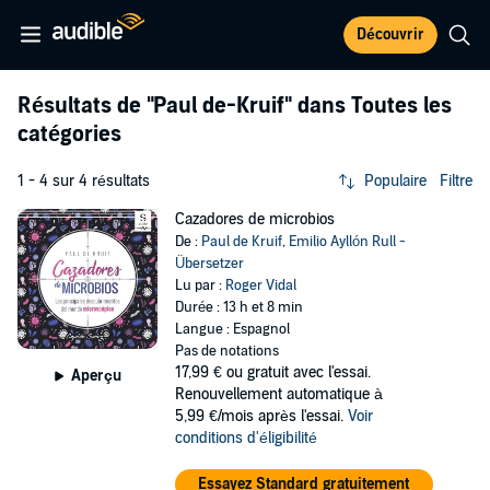
Découvrir
Résultats de
"Paul de-Kruif"
dans Toutes les
catégories
1 - 4 sur 4 résultats
Populaire
Filtre
Cazadores de microbios
De :
Paul de Kruif
,
Emilio Ayllón Rull -
Übersetzer
Lu par :
Roger Vidal
Durée : 13 h et 8 min
Langue : Espagnol
Pas de notations
17,99 €
ou gratuit avec l'essai.
Aperçu
Renouvellement automatique à
5,99 €/mois après l'essai.
Voir
conditions d'éligibilité
Essayez Standard gratuitement