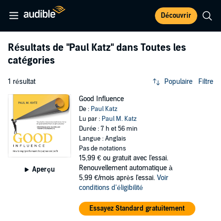
Découvrir
Résultats de
"Paul Katz"
dans Toutes les
catégories
1 résultat
Populaire
Filtre
Good Influence
De :
Paul Katz
Lu par :
Paul M. Katz
Durée : 7 h et 56 min
Langue : Anglais
Pas de notations
15,99 €
ou gratuit avec l'essai.
Renouvellement automatique à
Aperçu
5,99 €/mois après l'essai.
Voir
conditions d'éligibilité
Essayez Standard gratuitement