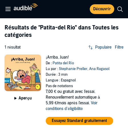
Découvrir
Résultats de
"Patita-del Rio"
dans Toutes les
catégories
1 résultat
Populaire
Filtre
¡Arriba, Juan!
De :
Patita del Río
Lu par :
Stephanie Preller
,
Ana Ragasol
Durée : 3 min
Langue : Espagnol
Pas de notations
7,00 €
ou gratuit avec l'essai.
Renouvellement automatique à
Aperçu
5,99 €/mois après l'essai.
Voir
conditions d'éligibilité
Essayez Standard gratuitement