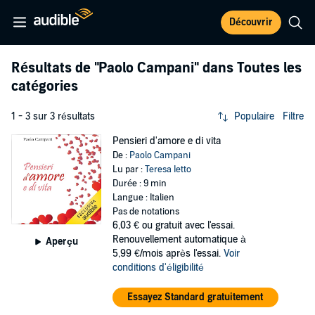
Découvrir
Résultats de
"Paolo Campani"
dans Toutes les
catégories
1 - 3 sur 3 résultats
Populaire
Filtre
Pensieri d'amore e di vita
De :
Paolo Campani
Lu par :
Teresa Ietto
Durée : 9 min
Langue : Italien
Pas de notations
6,03 €
ou gratuit avec l'essai.
Renouvellement automatique à
Aperçu
5,99 €/mois après l'essai.
Voir
conditions d'éligibilité
Essayez Standard gratuitement