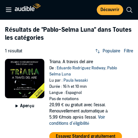
Découvrir
Résultats de
"Pablo-Selma Luna"
dans Toutes
les catégories
1 résultat
Populaire
Filtre
Triana. A través del aire
De :
Eduardo Rodríguez Rodway
,
Pablo
Selma Luna
Lu par :
Paula Iwasaki
Durée : 16 h et 10 min
Langue : Espagnol
Pas de notations
20,99 €
ou gratuit avec l'essai.
Aperçu
Renouvellement automatique à
5,99 €/mois après l'essai.
Voir
conditions d'éligibilité
Essayez Standard gratuitement