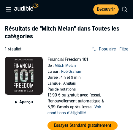
Découvrir
Résultats de
"Mitch Melan"
dans Toutes les
catégories
1 résultat
Populaire
Filtre
Financial Freedom 101
De :
Mitch Melan
Lu par :
Rob Graham
Durée : 4 h et 9 min
Langue : Anglais
Pas de notations
13,99 €
ou gratuit avec l'essai.
Renouvellement automatique à
Aperçu
5,99 €/mois après l'essai.
Voir
conditions d'éligibilité
Essayez Standard gratuitement