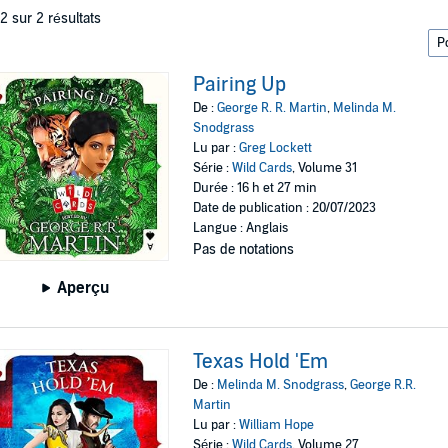
 2 sur 2 résultats
Pairing Up
De :
George R. R. Martin
,
Melinda M.
Snodgrass
Lu par :
Greg Lockett
Série :
Wild Cards
, Volume 31
Durée : 16 h et 27 min
Date de publication : 20/07/2023
Langue : Anglais
Pas de notations
Aperçu
Texas Hold 'Em
De :
Melinda M. Snodgrass
,
George R.R.
Martin
Lu par :
William Hope
Série :
Wild Cards
, Volume 27