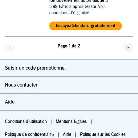
Renouvellement automatique à
5,99 €/mois après l'essai.
Voir
conditions d'éligibilité
Essayez Standard gratuitement
Page 1 de 2
Page précédente
Page 
Saisir un code promotionnel
Nous contacter
Aide
Conditions d'utilisation
Mentions légales
Politique de confidentialité
Aide
Politique sur les Cookies