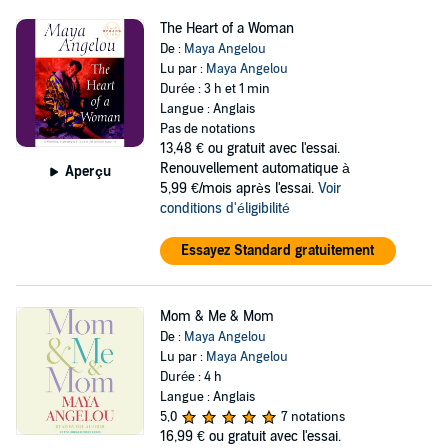
The Heart of a Woman
De :
Maya Angelou
Lu par :
Maya Angelou
Durée : 3 h et 1 min
Langue : Anglais
Pas de notations
13,48 €
ou gratuit avec l'essai.
Renouvellement automatique à
Aperçu
5,99 €/mois après l'essai.
Voir
conditions d'éligibilité
Essayez Standard gratuitement
Mom & Me & Mom
De :
Maya Angelou
Lu par :
Maya Angelou
Durée : 4 h
Langue : Anglais
5,0
7 notations
16,99 €
ou gratuit avec l'essai.