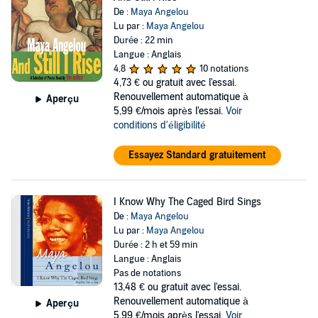
De :
Maya Angelou
Lu par :
Maya Angelou
Durée : 22 min
Langue : Anglais
4,8
10 notations
4,73 €
ou gratuit avec l'essai.
Renouvellement automatique à
Aperçu
5,99 €/mois après l'essai.
Voir
conditions d'éligibilité
Essayez Standard gratuitement
I Know Why The Caged Bird Sings
De :
Maya Angelou
Lu par :
Maya Angelou
Durée : 2 h et 59 min
Langue : Anglais
Pas de notations
13,48 €
ou gratuit avec l'essai.
Renouvellement automatique à
Aperçu
5,99 €/mois après l'essai.
Voir