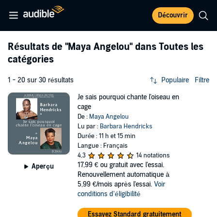
Découvrir
Résultats de
"Maya Angelou"
dans Toutes les
catégories
1 - 20 sur 30 résultats
Populaire
Filtre
Je sais pourquoi chante l'oiseau en
cage
De :
Maya Angelou
Lu par :
Barbara Hendricks
Durée : 11 h et 15 min
Langue : Français
4,3
14 notations
17,99 €
ou gratuit avec l'essai.
Aperçu
Renouvellement automatique à
5,99 €/mois après l'essai.
Voir
conditions d'éligibilité
Essayez Standard gratuitement