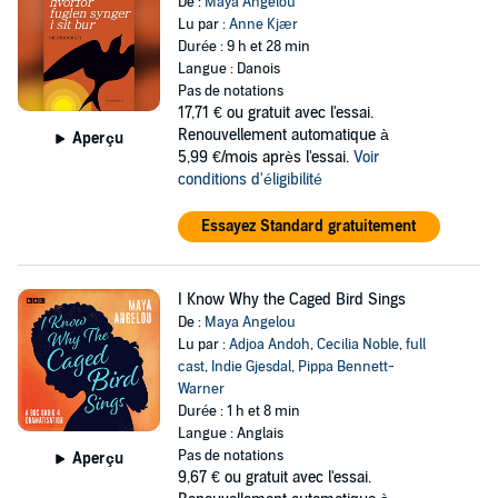
De :
Maya Angelou
Lu par :
Anne Kjær
Durée : 9 h et 28 min
Langue : Danois
Pas de notations
17,71 €
ou gratuit avec l'essai.
Renouvellement automatique à
Aperçu
5,99 €/mois après l'essai.
Voir
conditions d'éligibilité
Essayez Standard gratuitement
I Know Why the Caged Bird Sings
De :
Maya Angelou
Lu par :
Adjoa Andoh
,
Cecilia Noble
,
full
cast
,
Indie Gjesdal
,
Pippa Bennett-
Warner
Durée : 1 h et 8 min
Langue : Anglais
Pas de notations
Aperçu
9,67 €
ou gratuit avec l'essai.