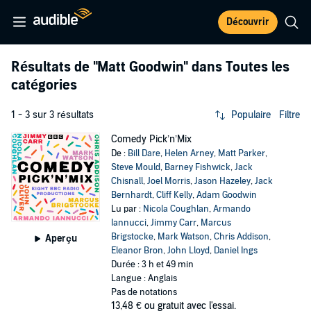
Découvrir
Résultats de
"Matt Goodwin"
dans Toutes les
catégories
1 - 3 sur 3 résultats
Populaire
Filtre
Comedy Pick’n’Mix
De :
Bill Dare
,
Helen Arney
,
Matt Parker
,
Steve Mould
,
Barney Fishwick
,
Jack
Chisnall
,
Joel Morris
,
Jason Hazeley
,
Jack
Bernhardt
,
Cliff Kelly
,
Adam Goodwin
Lu par :
Nicola Coughlan
,
Armando
Iannucci
,
Jimmy Carr
,
Marcus
Brigstocke
,
Mark Watson
,
Chris Addison
,
Aperçu
Eleanor Bron
,
John Lloyd
,
Daniel Ings
Durée : 3 h et 49 min
Langue : Anglais
Pas de notations
13,48 €
ou gratuit avec l'essai.