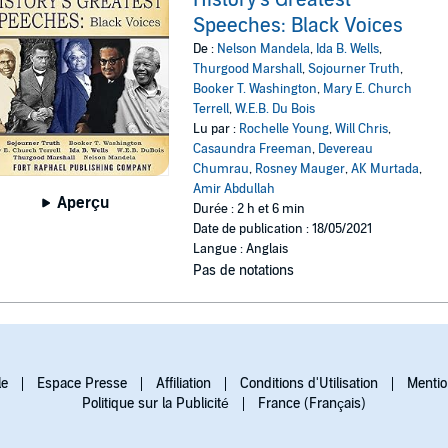
History's Greatest
Speeches: Black Voices
De :
Nelson Mandela
,
Ida B. Wells
,
Thurgood Marshall
,
Sojourner Truth
,
Booker T. Washington
,
Mary E. Church
Terrell
,
W.E.B. Du Bois
Lu par :
Rochelle Young
,
Will Chris
,
Casaundra Freeman
,
Devereau
Chumrau
,
Rosney Mauger
,
AK Murtada
,
Amir Abdullah
Aperçu
Durée : 2 h et 6 min
Date de publication : 18/05/2021
Langue : Anglais
Pas de notations
le
Espace Presse
Affiliation
Conditions d'Utilisation
Mentio
Politique sur la Publicité
France (Français)