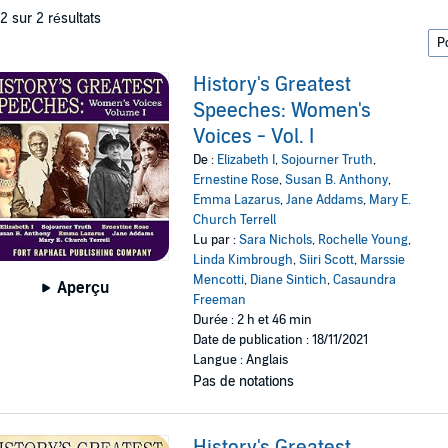
 2 sur 2 résultats
History's Greatest
Speeches: Women's
Voices - Vol. I
De :
Elizabeth I
,
Sojourner Truth
,
Ernestine Rose
,
Susan B. Anthony
,
Emma Lazarus
,
Jane Addams
,
Mary E.
Church Terrell
Lu par :
Sara Nichols
,
Rochelle Young
,
Linda Kimbrough
,
Siiri Scott
,
Marssie
Mencotti
,
Diane Sintich
,
Casaundra
Aperçu
Freeman
Durée : 2 h et 46 min
Date de publication : 18/11/2021
Langue : Anglais
Pas de notations