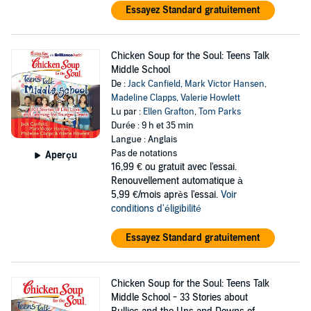
Essayez Standard gratuitement
Chicken Soup for the Soul: Teens Talk
Middle School
De :
Jack Canfield
,
Mark Victor Hansen
,
Madeline Clapps
,
Valerie Howlett
Lu par :
Ellen Grafton
,
Tom Parks
Durée : 9 h et 35 min
Langue : Anglais
Pas de notations
Aperçu
16,99 €
ou gratuit avec l'essai.
Renouvellement automatique à
5,99 €/mois après l'essai.
Voir
conditions d'éligibilité
Essayez Standard gratuitement
Chicken Soup for the Soul: Teens Talk
Middle School - 33 Stories about