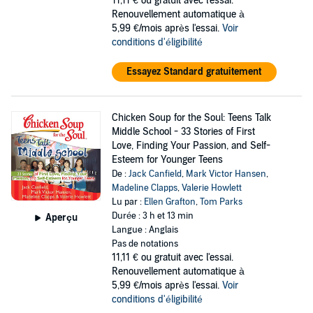
11,11 €
ou gratuit avec l'essai.
Renouvellement automatique à
5,99 €/mois après l'essai.
Voir
conditions d'éligibilité
Essayez Standard gratuitement
Chicken Soup for the Soul: Teens Talk
Middle School - 33 Stories of First
Love, Finding Your Passion, and Self-
Esteem for Younger Teens
De :
Jack Canfield
,
Mark Victor Hansen
,
Madeline Clapps
,
Valerie Howlett
Lu par :
Ellen Grafton
,
Tom Parks
Durée : 3 h et 13 min
Aperçu
Langue : Anglais
Pas de notations
11,11 €
ou gratuit avec l'essai.
Renouvellement automatique à
5,99 €/mois après l'essai.
Voir
conditions d'éligibilité