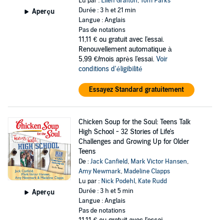
Lu par :
Ellen Grafton
,
Tom Parks
Durée : 3 h et 21 min
Aperçu
Langue : Anglais
Pas de notations
11,11 €
ou gratuit avec l'essai.
Renouvellement automatique à
5,99 €/mois après l'essai.
Voir
conditions d'éligibilité
Essayez Standard gratuitement
Chicken Soup for the Soul: Teens Talk
High School - 32 Stories of Life's
Challenges and Growing Up for Older
Teens
De :
Jack Canfield
,
Mark Victor Hansen
,
Amy Newmark
,
Madeline Clapps
Lu par :
Nick Podehl
,
Kate Rudd
Durée : 3 h et 5 min
Aperçu
Langue : Anglais
Pas de notations