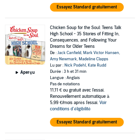
Essayez Standard gratuitement
Chicken Soup for the Soul: Teens Talk
High School - 35 Stories of Fitting In,
Consequences, and Following Your
Dreams for Older Teens
De :
Jack Canfield
,
Mark Victor Hansen
,
Amy Newmark
,
Madeline Clapps
Lu par :
Nick Podehl
,
Kate Rudd
Durée : 3 h et 31 min
Aperçu
Langue : Anglais
Pas de notations
11,11 €
ou gratuit avec l'essai.
Renouvellement automatique à
5,99 €/mois après l'essai.
Voir
conditions d'éligibilité
Essayez Standard gratuitement