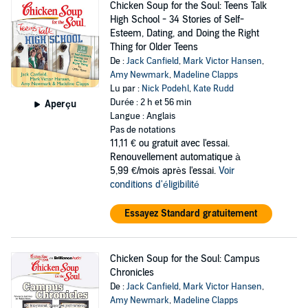
Chicken Soup for the Soul: Teens Talk
High School - 34 Stories of Self-
Esteem, Dating, and Doing the Right
Thing for Older Teens
De :
Jack Canfield
,
Mark Victor Hansen
,
Amy Newmark
,
Madeline Clapps
Lu par :
Nick Podehl
,
Kate Rudd
Durée : 2 h et 56 min
Aperçu
Langue : Anglais
Pas de notations
11,11 €
ou gratuit avec l'essai.
Renouvellement automatique à
5,99 €/mois après l'essai.
Voir
conditions d'éligibilité
Essayez Standard gratuitement
Chicken Soup for the Soul: Campus
Chronicles
De :
Jack Canfield
,
Mark Victor Hansen
,
Amy Newmark
,
Madeline Clapps