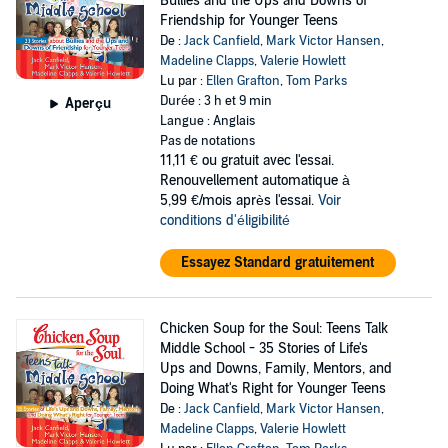
Bullies and the Ups and Downs of
Friendship for Younger Teens
De :
Jack Canfield
,
Mark Victor Hansen
,
Madeline Clapps
,
Valerie Howlett
Lu par :
Ellen Grafton
,
Tom Parks
Durée : 3 h et 9 min
Aperçu
Langue : Anglais
Pas de notations
11,11 €
ou gratuit avec l'essai.
Renouvellement automatique à
5,99 €/mois après l'essai.
Voir
conditions d'éligibilité
Essayez Standard gratuitement
Chicken Soup for the Soul: Teens Talk
Middle School - 35 Stories of Life's
Ups and Downs, Family, Mentors, and
Doing What's Right for Younger Teens
De :
Jack Canfield
,
Mark Victor Hansen
,
Madeline Clapps
,
Valerie Howlett