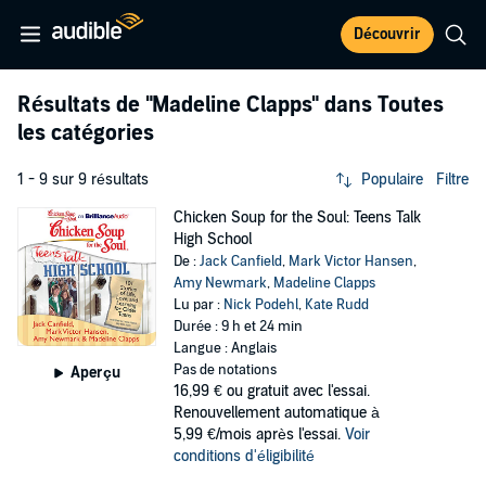
Découvrir
Résultats de
"Madeline Clapps"
dans Toutes
les catégories
1 - 9 sur 9 résultats
Populaire
Filtre
Chicken Soup for the Soul: Teens Talk
High School
De :
Jack Canfield
,
Mark Victor Hansen
,
Amy Newmark
,
Madeline Clapps
Lu par :
Nick Podehl
,
Kate Rudd
Durée : 9 h et 24 min
Langue : Anglais
Pas de notations
Aperçu
16,99 €
ou gratuit avec l'essai.
Renouvellement automatique à
5,99 €/mois après l'essai.
Voir
conditions d'éligibilité