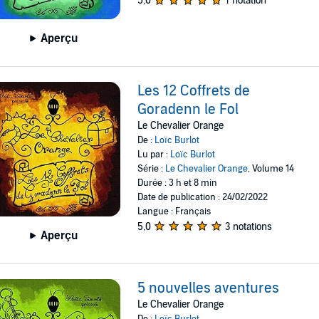
5,0
1 notation
Aperçu
Les 12 Coffrets de
Goradenn le Fol
Le Chevalier Orange
De :
Loïc Burlot
Lu par :
Loïc Burlot
Série :
Le Chevalier Orange
, Volume 14
Durée : 3 h et 8 min
Date de publication : 24/02/2022
Langue : Français
5,0
3 notations
Aperçu
5 nouvelles aventures
Le Chevalier Orange
De :
Loïc Burlot