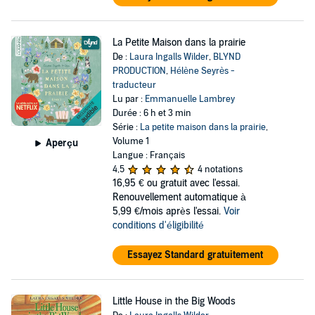
La Petite Maison dans la prairie
De :
Laura Ingalls Wilder
,
BLYND
PRODUCTION
,
Hélène Seyrès -
traducteur
Lu par :
Emmanuelle Lambrey
Durée : 6 h et 3 min
Série :
La petite maison dans la prairie
,
Volume 1
Aperçu
Langue : Français
4,5
4 notations
16,95 €
ou gratuit avec l'essai.
Renouvellement automatique à
5,99 €/mois après l'essai.
Voir
conditions d'éligibilité
Essayez Standard gratuitement
Little House in the Big Woods