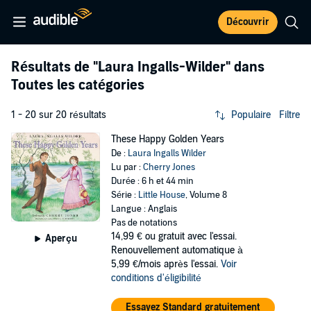
Découvrir
Résultats de
"Laura Ingalls-Wilder"
dans
Toutes les catégories
1 - 20 sur 20 résultats
Populaire
Filtre
These Happy Golden Years
De :
Laura Ingalls Wilder
Lu par :
Cherry Jones
Durée : 6 h et 44 min
Série :
Little House
, Volume 8
Langue : Anglais
Pas de notations
14,99 €
ou gratuit avec l'essai.
Aperçu
Renouvellement automatique à
5,99 €/mois après l'essai.
Voir
conditions d'éligibilité
Essayez Standard gratuitement