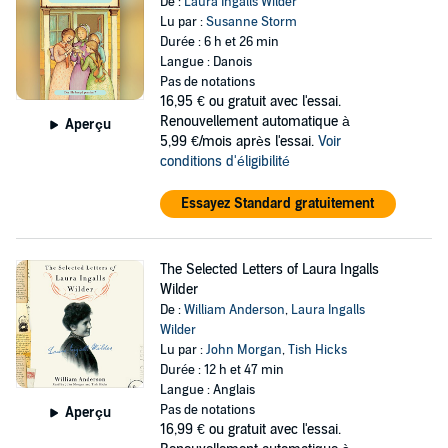
De :
Laura Ingalls Wilder
Lu par :
Susanne Storm
Durée : 6 h et 26 min
Langue : Danois
Pas de notations
16,95 €
ou gratuit avec l'essai.
Renouvellement automatique à
Aperçu
5,99 €/mois après l'essai.
Voir
conditions d'éligibilité
Essayez Standard gratuitement
The Selected Letters of Laura Ingalls
Wilder
De :
William Anderson
,
Laura Ingalls
Wilder
Lu par :
John Morgan
,
Tish Hicks
Durée : 12 h et 47 min
Langue : Anglais
Pas de notations
Aperçu
16,99 €
ou gratuit avec l'essai.