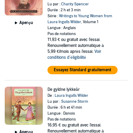
Lu par :
Charity Spencer
Durée : 2 h et 3 min
Série :
Writings to Young Women from
Laura Ingalls Wilder
, Volume 1
Aperçu
Langue : Anglais
Pas de notations
11,93 €
ou gratuit avec l'essai.
Renouvellement automatique à
5,99 €/mois après l'essai.
Voir
conditions d'éligibilité
Essayez Standard gratuitement
De gyldne lykkeår
De :
Laura Ingalls Wilder
Lu par :
Susanne Storm
Durée : 6 h et 41 min
Langue : Danois
Pas de notations
16,95 €
ou gratuit avec l'essai.
Renouvellement automatique à
Aperçu