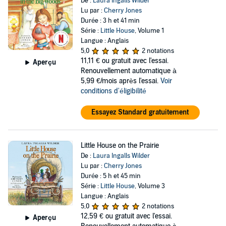
De :
Laura Ingalls Wilder
Lu par :
Cherry Jones
Durée : 3 h et 41 min
Série :
Little House
, Volume 1
Langue : Anglais
5,0
2 notations
11,11 €
ou gratuit avec l'essai.
Aperçu
Renouvellement automatique à
5,99 €/mois après l'essai.
Voir
conditions d'éligibilité
Essayez Standard gratuitement
Little House on the Prairie
De :
Laura Ingalls Wilder
Lu par :
Cherry Jones
Durée : 5 h et 45 min
Série :
Little House
, Volume 3
Langue : Anglais
5,0
2 notations
12,59 €
ou gratuit avec l'essai.
Aperçu