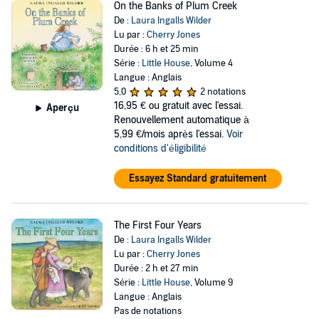
On the Banks of Plum Creek
De :
Laura Ingalls Wilder
Lu par :
Cherry Jones
Durée : 6 h et 25 min
Série :
Little House
, Volume 4
Langue : Anglais
5,0
2 notations
16,95 €
ou gratuit avec l'essai.
Aperçu
Renouvellement automatique à
5,99 €/mois après l'essai.
Voir
conditions d'éligibilité
Essayez Standard gratuitement
The First Four Years
De :
Laura Ingalls Wilder
Lu par :
Cherry Jones
Durée : 2 h et 27 min
Série :
Little House
, Volume 9
Langue : Anglais
Pas de notations