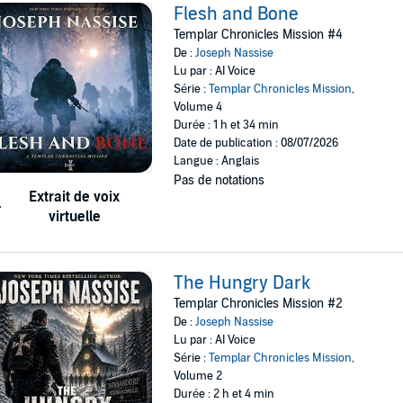
Flesh and Bone
Templar Chronicles Mission #4
De :
Joseph Nassise
Lu par : AI Voice
Série :
Templar Chronicles Mission
,
Volume 4
Durée : 1 h et 34 min
Date de publication : 08/07/2026
Langue : Anglais
Pas de notations
Extrait de voix
virtuelle
The Hungry Dark
Templar Chronicles Mission #2
De :
Joseph Nassise
Lu par : AI Voice
Série :
Templar Chronicles Mission
,
Volume 2
Durée : 2 h et 4 min