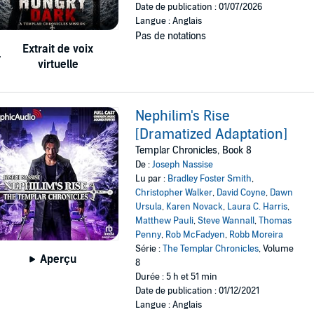
Date de publication : 01/07/2026
Langue : Anglais
Pas de notations
Extrait de voix
virtuelle
Nephilim's Rise
[Dramatized Adaptation]
Templar Chronicles, Book 8
De :
Joseph Nassise
Lu par :
Bradley Foster Smith
,
Christopher Walker
,
David Coyne
,
Dawn
Ursula
,
Karen Novack
,
Laura C. Harris
,
Matthew Pauli
,
Steve Wannall
,
Thomas
Penny
,
Rob McFadyen
,
Robb Moreira
Série :
The Templar Chronicles
, Volume
Aperçu
8
Durée : 5 h et 51 min
Date de publication : 01/12/2021
Langue : Anglais