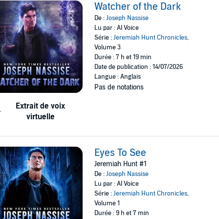
Watcher of the Dark
De :
Joseph Nassise
Lu par : AI Voice
Série :
Jeremiah Hunt Chronicles
,
Volume 3
Durée : 7 h et 19 min
Date de publication : 14/07/2026
Langue : Anglais
Pas de notations
Extrait de voix
virtuelle
Eyes To See
Jeremiah Hunt #1
De :
Joseph Nassise
Lu par : AI Voice
Série :
Jeremiah Hunt Chronicles
,
Volume 1
Durée : 9 h et 7 min