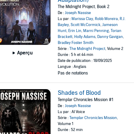
Adaptation)
The Midnight Project, Book 2
De :
Joseph Nassise
Lu par :
Marissa Clay
,
Robb Moreira
,
R.J.
Bayley
,
Scott McCormick
,
Jameson
Hunt
,
Erin Lin
,
Marni Penning
,
Torian
Brackett
,
Holly Adams
,
Danny Gavigan
,
Bradley Foster Smith
Série :
The Midnight Project
, Volume 2
Aperçu
Durée : 5 h et 44 min
Date de publication : 18/09/2025
Langue : Anglais
Pas de notations
Shades of Blood
Templar Chronicles Mission #1
De :
Joseph Nassise
Lu par : AI Voice
Série :
Templar Chronicles Mission
,
Volume 1
Durée : 52 min