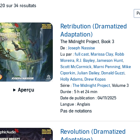
 20 sur 34 résultats
Retribution (Dramatized
Adaptation)
The Midnight Project, Book 3
De :
Joseph Nassise
Lu par :
full cast
,
Marissa Clay
,
Robb
Moreira
,
R.J. Bayley
,
Jameson Hunt
,
Scott McCormick
,
Marni Penning
,
Mike
Ciporkin
,
Julian Dailey
,
Donald Guzzi
,
Holly Adams
,
Drew Kopas
Série :
The Midnight Project
, Volume 3
Aperçu
Durée : 5 h et 24 min
Date de publication : 04/11/2025
Langue : Anglais
Pas de notations
Revolution (Dramatized