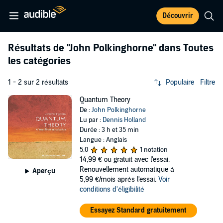
Découvrir
Résultats de
"John Polkinghorne"
dans Toutes
les catégories
1 - 2 sur 2 résultats
Populaire
Filtre
Quantum Theory
De :
John Polkinghorne
Lu par :
Dennis Holland
Durée : 3 h et 35 min
Langue : Anglais
5,0
1 notation
14,99 €
ou gratuit avec l'essai.
Renouvellement automatique à
Aperçu
5,99 €/mois après l'essai.
Voir
conditions d'éligibilité
Essayez Standard gratuitement