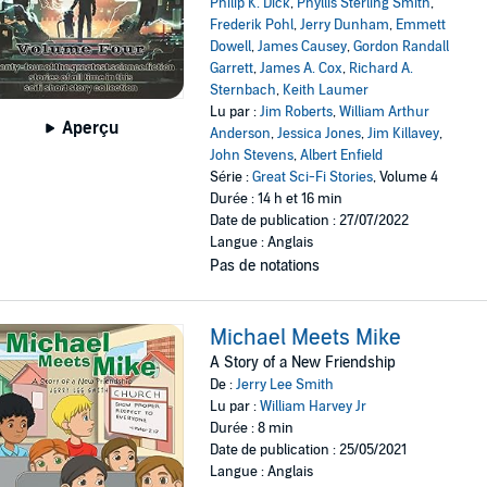
Philip K. Dick
,
Phyllis Sterling Smith
,
Frederik Pohl
,
Jerry Dunham
,
Emmett
Dowell
,
James Causey
,
Gordon Randall
Garrett
,
James A. Cox
,
Richard A.
Sternbach
,
Keith Laumer
Lu par :
Jim Roberts
,
William Arthur
Aperçu
Anderson
,
Jessica Jones
,
Jim Killavey
,
John Stevens
,
Albert Enfield
Série :
Great Sci-Fi Stories
, Volume 4
Durée : 14 h et 16 min
Date de publication : 27/07/2022
Langue : Anglais
Pas de notations
Michael Meets Mike
A Story of a New Friendship
De :
Jerry Lee Smith
Lu par :
William Harvey Jr
Durée : 8 min
Date de publication : 25/05/2021
Langue : Anglais