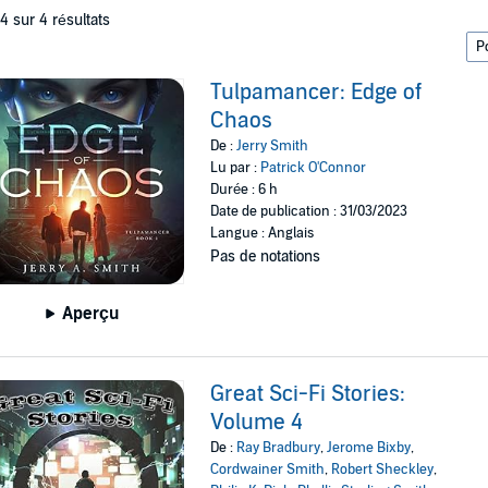
 4 sur 4 résultats
Tulpamancer: Edge of
Chaos
De :
Jerry Smith
Lu par :
Patrick O'Connor
Durée : 6 h
Date de publication : 31/03/2023
Langue : Anglais
Pas de notations
Aperçu
Great Sci-Fi Stories:
Volume 4
De :
Ray Bradbury
,
Jerome Bixby
,
Cordwainer Smith
,
Robert Sheckley
,