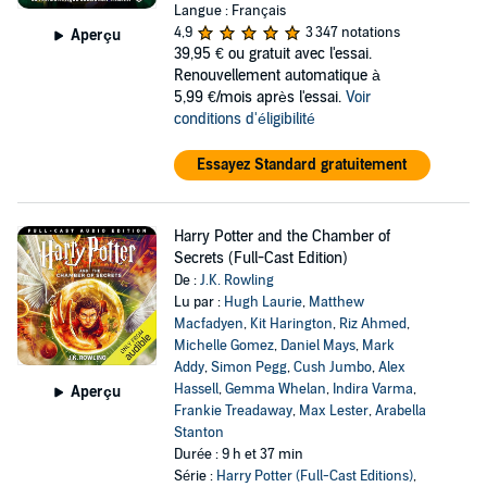
Langue : Français
4,9
3 347 notations
Aperçu
39,95 €
ou gratuit avec l'essai.
Renouvellement automatique à
5,99 €/mois après l'essai.
Voir
conditions d'éligibilité
Essayez Standard gratuitement
Harry Potter and the Chamber of
Secrets (Full-Cast Edition)
De :
J.K. Rowling
Lu par :
Hugh Laurie
,
Matthew
Macfadyen
,
Kit Harington
,
Riz Ahmed
,
Michelle Gomez
,
Daniel Mays
,
Mark
Addy
,
Simon Pegg
,
Cush Jumbo
,
Alex
Hassell
,
Gemma Whelan
,
Indira Varma
,
Aperçu
Frankie Treadaway
,
Max Lester
,
Arabella
Stanton
Durée : 9 h et 37 min
Série :
Harry Potter (Full-Cast Editions)
,