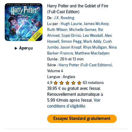
Harry Potter and the Goblet of Fire
(Full-Cast Edition)
De :
J.K. Rowling
Lu par :
Hugh Laurie
,
James McAvoy
,
Ruth Wilson
,
Michelle Gomez
,
Riz
Ahmed
,
Ṣọpẹ́ Dìrísù
,
Leo Woodall
,
Alex
Hassell
,
Simon Pegg
,
Mark Addy
,
Cush
Jumbo
,
Jaxon Knopf
,
Rhys Mulligan
,
Nina
Aperçu
Barker-Francis
,
Matthew Macfadyen
Durée : 20 h et 13 min
Série :
Harry Potter (Full-Cast Editions)
,
Volume 4
Langue : Anglais
4,9
63 notations
39,95 €
ou gratuit avec l'essai.
Renouvellement automatique à
5,99 €/mois après l'essai.
Voir
conditions d'éligibilité
Essayez Standard gratuitement