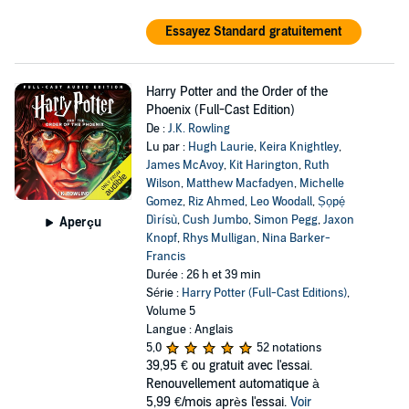
Essayez Standard gratuitement
Harry Potter and the Order of the
Phoenix (Full-Cast Edition)
De :
J.K. Rowling
Lu par :
Hugh Laurie
,
Keira Knightley
,
James McAvoy
,
Kit Harington
,
Ruth
Wilson
,
Matthew Macfadyen
,
Michelle
Gomez
,
Riz Ahmed
,
Leo Woodall
,
Ṣọpẹ́
Dìrísù
,
Cush Jumbo
,
Simon Pegg
,
Jaxon
Aperçu
Knopf
,
Rhys Mulligan
,
Nina Barker-
Francis
Durée : 26 h et 39 min
Série :
Harry Potter (Full-Cast Editions)
,
Volume 5
Langue : Anglais
5,0
52 notations
39,95 €
ou gratuit avec l'essai.
Renouvellement automatique à
5,99 €/mois après l'essai.
Voir