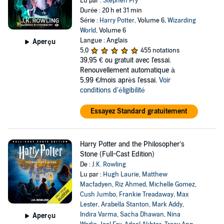
Lu par :
Stephen Fry
Durée : 20 h et 31 min
Série :
Harry Potter
, Volume 6,
Wizarding
World
, Volume 6
Langue : Anglais
Aperçu
5,0
455 notations
39,95 €
ou gratuit avec l'essai.
Renouvellement automatique à
5,99 €/mois après l'essai.
Voir
conditions d'éligibilité
Essayez Standard gratuitement
Harry Potter and the Philosopher’s
Stone (Full-Cast Edition)
De :
J.K. Rowling
Lu par :
Hugh Laurie
,
Matthew
Macfadyen
,
Riz Ahmed
,
Michelle Gomez
,
Cush Jumbo
,
Frankie Treadaway
,
Max
Lester
,
Arabella Stanton
,
Mark Addy
,
Indira Varma
,
Sacha Dhawan
,
Nina
Aperçu