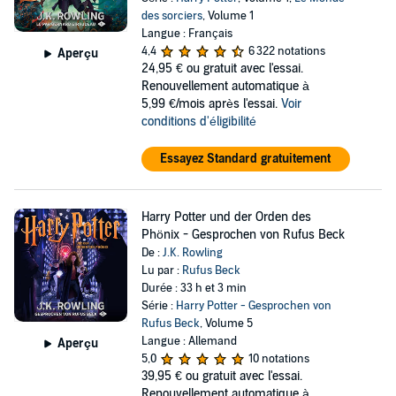
des sorciers
, Volume 1
Langue : Français
4,4
6 322 notations
Aperçu
24,95 €
ou gratuit avec l'essai.
Renouvellement automatique à
5,99 €/mois après l'essai.
Voir
conditions d'éligibilité
Essayez Standard gratuitement
Harry Potter und der Orden des
Phönix - Gesprochen von Rufus Beck
De :
J.K. Rowling
Lu par :
Rufus Beck
Durée : 33 h et 3 min
Série :
Harry Potter - Gesprochen von
Rufus Beck
, Volume 5
Langue : Allemand
Aperçu
5,0
10 notations
39,95 €
ou gratuit avec l'essai.
Renouvellement automatique à