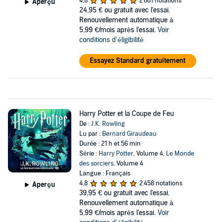
4,8
2 601 notations
Aperçu
24,95 €
ou gratuit avec l'essai.
Renouvellement automatique à
5,99 €/mois après l'essai.
Voir
conditions d'éligibilité
Essayez Standard gratuitement
Harry Potter et la Coupe de Feu
De :
J.K. Rowling
Lu par :
Bernard Giraudeau
Durée : 21 h et 56 min
Série :
Harry Potter
, Volume 4,
Le Monde
des sorciers
, Volume 4
Langue : Français
4,8
2 458 notations
Aperçu
39,95 €
ou gratuit avec l'essai.
Renouvellement automatique à
5,99 €/mois après l'essai.
Voir