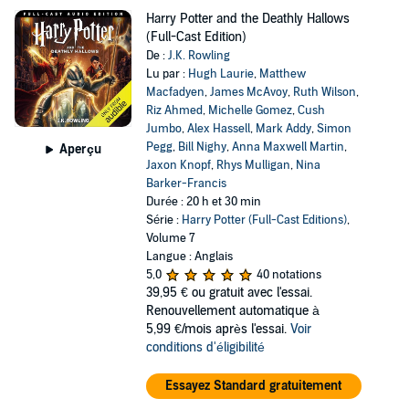
Harry Potter and the Deathly Hallows
(Full-Cast Edition)
De :
J.K. Rowling
Lu par :
Hugh Laurie
,
Matthew
Macfadyen
,
James McAvoy
,
Ruth Wilson
,
Riz Ahmed
,
Michelle Gomez
,
Cush
Jumbo
,
Alex Hassell
,
Mark Addy
,
Simon
Pegg
,
Bill Nighy
,
Anna Maxwell Martin
,
Aperçu
Jaxon Knopf
,
Rhys Mulligan
,
Nina
Barker-Francis
Durée : 20 h et 30 min
Série :
Harry Potter (Full-Cast Editions)
,
Volume 7
Langue : Anglais
5,0
40 notations
39,95 €
ou gratuit avec l'essai.
Renouvellement automatique à
5,99 €/mois après l'essai.
Voir
conditions d'éligibilité
Essayez Standard gratuitement