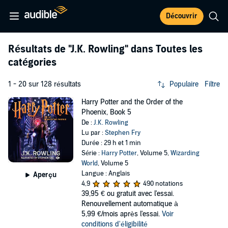
Découvrir
Résultats de
"J.K. Rowling"
dans Toutes les
catégories
1 - 20 sur 128 résultats
Populaire
Filtre
Harry Potter and the Order of the
Phoenix, Book 5
De :
J.K. Rowling
Lu par :
Stephen Fry
Durée : 29 h et 1 min
Série :
Harry Potter
, Volume 5,
Wizarding
World
, Volume 5
Langue : Anglais
Aperçu
4,9
490 notations
39,95 €
ou gratuit avec l'essai.
Renouvellement automatique à
5,99 €/mois après l'essai.
Voir
conditions d'éligibilité