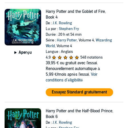
Harry Potter and the Goblet of Fire,
Book 4
De :
J.K. Rowling
Lu par :
Stephen Fry
Durée : 20 h et 54 min
Série :
Harry Potter
, Volume 4,
Wizarding
World
, Volume 4
Langue : Anglais
Aperçu
4,9
548 notations
39,95 €
ou gratuit avec l'essai.
Renouvellement automatique à
5,99 €/mois après l'essai.
Voir
conditions d'éligibilité
Essayez Standard gratuitement
Harry Potter and the Half-Blood Prince,
Book 6
De :
J.K. Rowling