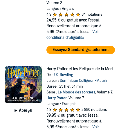
Volume 2
Langue : Anglais
4,9
84 notations
24,95 €
ou gratuit avec l'essai.
Renouvellement automatique à
5,99 €/mois après l'essai.
Voir
conditions d'éligibilité
Essayez Standard gratuitement
Harry Potter et les Reliques de la Mort
De :
J.K. Rowling
Lu par :
Dominique Collignon-Maurin
Durée : 25 h et 54 min
Série :
Le Monde des sorciers
, Volume 7,
Harry Potter
, Volume 7
Langue : Français
4,9
3 980 notations
Aperçu
39,95 €
ou gratuit avec l'essai.
Renouvellement automatique à
5,99 €/mois après l'essai.
Voir