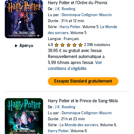
Harry Potter et l'Ordre du Phénix
De :
J.K. Rowling
Lu par :
Dominique Collignon-Maurin
Durée : 31 h et 12 min
Série :
Harry Potter
, Volume 5,
Le Monde
des sorciers
, Volume 5
Langue : Français
4,8
2 396 notations
Aperçu
39,95 €
ou gratuit avec l'essai.
Renouvellement automatique à
5,99 €/mois après l'essai.
Voir
conditions d'éligibilité
Essayez Standard gratuitement
Harry Potter et le Prince de Sang-Mêlé
De :
J.K. Rowling
Lu par :
Dominique Collignon-Maurin
Durée : 21 h et 23 min
Série :
Le Monde des sorciers
, Volume 6,
Harry Potter
, Volume 6