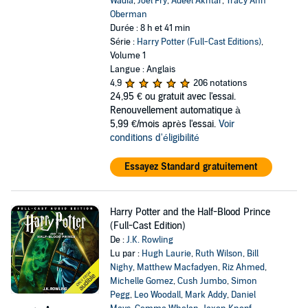
Wadia
,
Joel Fry
,
Adeel Akhtar
,
Tracy Ann
Oberman
Durée : 8 h et 41 min
Série :
Harry Potter (Full-Cast Editions)
,
Volume 1
Langue : Anglais
4,9
206 notations
24,95 €
ou gratuit avec l'essai.
Renouvellement automatique à
5,99 €/mois après l'essai.
Voir
conditions d'éligibilité
Essayez Standard gratuitement
Harry Potter and the Half-Blood Prince
(Full-Cast Edition)
De :
J.K. Rowling
Lu par :
Hugh Laurie
,
Ruth Wilson
,
Bill
Nighy
,
Matthew Macfadyen
,
Riz Ahmed
,
Michelle Gomez
,
Cush Jumbo
,
Simon
Pegg
,
Leo Woodall
,
Mark Addy
,
Daniel