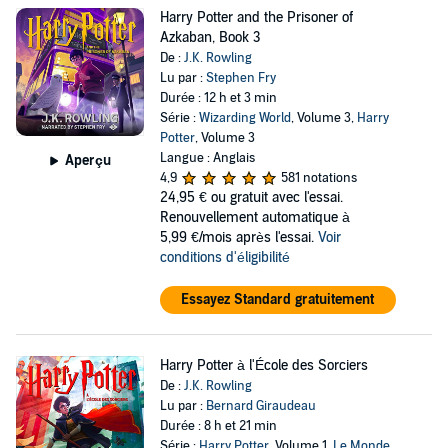
Harry Potter and the Prisoner of
Azkaban, Book 3
De :
J.K. Rowling
Lu par :
Stephen Fry
Durée : 12 h et 3 min
Série :
Wizarding World
, Volume 3,
Harry
Potter
, Volume 3
Langue : Anglais
Aperçu
4,9
581 notations
24,95 €
ou gratuit avec l'essai.
Renouvellement automatique à
5,99 €/mois après l'essai.
Voir
conditions d'éligibilité
Essayez Standard gratuitement
Harry Potter à l'École des Sorciers
De :
J.K. Rowling
Lu par :
Bernard Giraudeau
Durée : 8 h et 21 min
Série :
Harry Potter
, Volume 1,
Le Monde