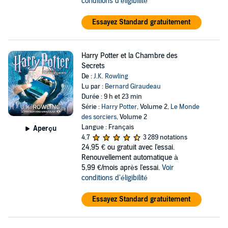
conditions d'éligibilité
Essayez Standard gratuitement
Harry Potter et la Chambre des
Secrets
De :
J.K. Rowling
Lu par :
Bernard Giraudeau
Durée : 9 h et 23 min
Série :
Harry Potter
, Volume 2,
Le Monde
des sorciers
, Volume 2
Langue : Français
Aperçu
4,7
3 289 notations
24,95 €
ou gratuit avec l'essai.
Renouvellement automatique à
5,99 €/mois après l'essai.
Voir
conditions d'éligibilité
Essayez Standard gratuitement