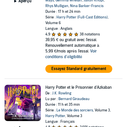
Mays
,
Gemma Whelan
,
Jaxon Knopf
,
Aperçu
Rhys Mulligan
,
Nina Barker-Francis
Durée : 17 h et 24 min
Série :
Harry Potter (Full-Cast Editions)
,
Volume 6
Langue : Anglais
4,9
38 notations
39,95 €
ou gratuit avec l'essai.
Renouvellement automatique à
5,99 €/mois après l'essai.
Voir
conditions d'éligibilité
Essayez Standard gratuitement
Harry Potter et le Prisonnier d'Azkaban
De :
J.K. Rowling
Lu par :
Bernard Giraudeau
Durée : 11 h et 35 min
Série :
Le Monde des sorciers
, Volume 3,
Harry Potter
, Volume 3
Langue : Français