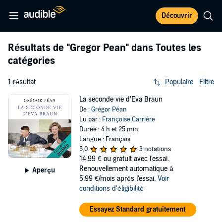
Découvrir
Résultats de
"Gregor Pean"
dans Toutes les
catégories
1 résultat
Populaire
Filtre
La seconde vie d'Eva Braun
De :
Grégor Péan
Lu par :
Françoise Carrière
Durée : 4 h et 25 min
Langue : Français
5,0
3 notations
14,99 €
ou gratuit avec l'essai.
Renouvellement automatique à
Aperçu
5,99 €/mois après l'essai.
Voir
conditions d'éligibilité
Essayez Standard gratuitement