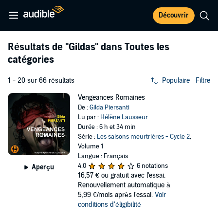
Découvrir
Résultats de
"Gildas"
dans Toutes les
catégories
1 - 20 sur 66 résultats
Populaire
Filtre
Vengeances Romaines
De :
Gilda Piersanti
Lu par :
Hélène Lausseur
Durée : 6 h et 34 min
Série :
Les saisons meurtrières - Cycle 2
,
Volume 1
Langue : Français
4,0
6 notations
Aperçu
16,57 €
ou gratuit avec l'essai.
Renouvellement automatique à
5,99 €/mois après l'essai.
Voir
conditions d'éligibilité