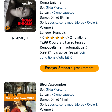
Roma Enigma
De :
Gilda Piersanti
Lu par :
Hélène Lausseur
Durée : 5 h et 16 min
Série :
Les saisons meurtrières - Cycle 2
,
Volume 2
Langue : Français
4,0
2 notations
Aperçu
13,99 €
ou gratuit avec l'essai.
Renouvellement automatique à
5,99 €/mois après l'essai.
Voir
conditions d'éligibilité
Essayez Standard gratuitement
Bleu Catacombes
De :
Gilda Piersanti
Lu par :
Hélène Lausseur
Durée : 5 h et 44 min
Série :
Les saisons meurtrières - Cycle 1
,
Volume 3