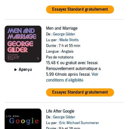
Essayez Standard gratuitement
Men and Marriage
De :
George Gilder
Lu par :
Wade Stotts
Durée : 7 h et 55 min
Langue : Anglais
Pas de notations
15,48 €
ou gratuit avec l'essai.
Renouvellement automatique à
Aperçu
5,99 €/mois après l'essai.
Voir
conditions d'éligibilité
Essayez Standard gratuitement
Life After Google
De :
George Gilder
Lu par :
Eric Michael Summerer
Durée : 9 h et 38 min