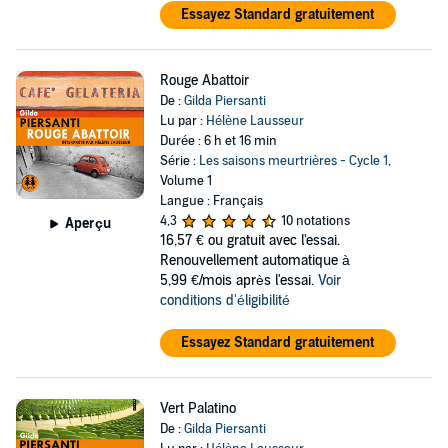
Essayez Standard gratuitement
Rouge Abattoir
De :
Gilda Piersanti
Lu par :
Hélène Lausseur
Durée : 6 h et 16 min
Série :
Les saisons meurtrières - Cycle 1
,
Volume 1
Langue : Français
4,3
10 notations
Aperçu
16,57 €
ou gratuit avec l'essai.
Renouvellement automatique à
5,99 €/mois après l'essai.
Voir
conditions d'éligibilité
Essayez Standard gratuitement
Vert Palatino
De :
Gilda Piersanti