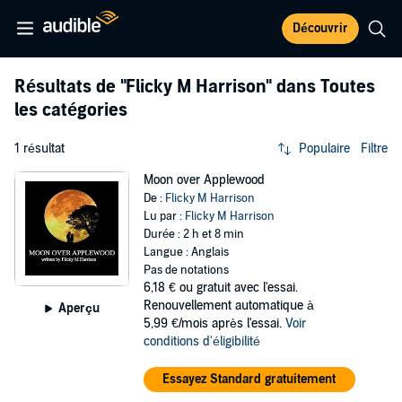
Découvrir
Résultats de
"Flicky M Harrison"
dans Toutes
les catégories
1 résultat
Populaire
Filtre
Moon over Applewood
De :
Flicky M Harrison
Lu par :
Flicky M Harrison
Durée : 2 h et 8 min
Langue : Anglais
Pas de notations
6,18 €
ou gratuit avec l'essai.
Renouvellement automatique à
Aperçu
5,99 €/mois après l'essai.
Voir
conditions d'éligibilité
Essayez Standard gratuitement