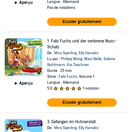
Langue : Allemand
Aperçu
Pas de notations
Écouter gratuitement
1. Fabi Fuchs und der verlorene Nuss-
Schatz
De :
Mira Sperling
,
Elly Hanako
Lu par :
Philipp Moog
,
Maxi Belle
,
Sabine
Bohlmann
,
Kai Taschner
Durée : 25 min
Série :
Fabi Fuchs
, Volume 1
Langue : Allemand
Aperçu
5,0
1 notation
Écouter gratuitement
3. Gefangen im Hühnerstall
De :
Mira Sperling
,
Elly Hanako