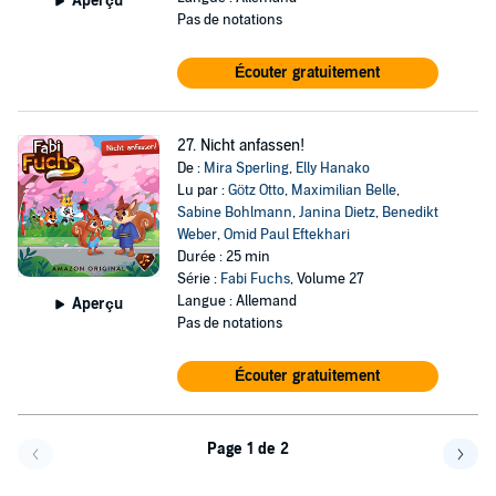
Aperçu
Pas de notations
Écouter gratuitement
27. Nicht anfassen!
De :
Mira Sperling
,
Elly Hanako
Lu par :
Götz Otto
,
Maximilian Belle
,
Sabine Bohlmann
,
Janina Dietz
,
Benedikt
Weber
,
Omid Paul Eftekhari
Durée : 25 min
Série :
Fabi Fuchs
, Volume 27
Langue : Allemand
Aperçu
Pas de notations
Écouter gratuitement
Page 1 de 2
Page précédente
Page 