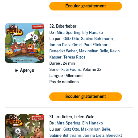
Écouter gratuitement
32. Biberfieber
De :
Mira Sperling
,
Elly Hanako
Lu par :
Götz Otto
,
Sabine Bohlmann
,
Janina Dietz
,
Omid-Paul Eftekhari
,
Benedikt Weber
,
Maximilian Belle
,
Kevin
Kasper
,
Teresa Rizos
Durée : 24 min
Série :
Fabi Fuchs
, Volume 32
Aperçu
Langue : Allemand
Pas de notations
Écouter gratuitement
31. Im tiefen, tiefen Wald
De :
Mira Sperling
,
Elly Hanako
Lu par :
Götz Otto
,
Maximilian Belle
,
Sabine Bohlmann
,
Janina Dietz
,
Benedikt