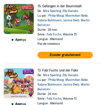
15. Gefangen in der Baumstadt
De :
Mira Sperling
,
Elly Hanako
Lu par :
Philip Moog
,
Maximilian Belle
,
Sabine Bohlmann
,
Janina Dietz
,
Martin
Bonvicini
Durée : 26 min
Série :
Fabi Fuchs
, Volume 15
Langue : Allemand
Aperçu
Pas de notations
Écouter gratuitement
13. Fabi Fuchs und der Fakir
De :
Mira Sperling
,
Elly Hanako
Lu par :
Philip Moog
,
Maximilian Belle
,
Sabine Bohlmann
,
Janina Dietz
,
Martin
Bonvicini
Durée : 24 min
Série :
Fabi Fuchs
, Volume 13
Langue : Allemand
Aperçu