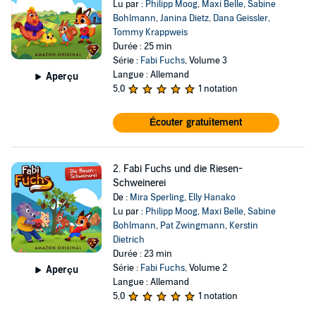
Lu par :
Philipp Moog
,
Maxi Belle
,
Sabine
Bohlmann
,
Janina Dietz
,
Dana Geissler
,
Tommy Krappweis
Durée : 25 min
Série :
Fabi Fuchs
, Volume 3
Langue : Allemand
Aperçu
5,0
1 notation
Écouter gratuitement
2. Fabi Fuchs und die Riesen-
Schweinerei
De :
Mira Sperling
,
Elly Hanako
Lu par :
Philipp Moog
,
Maxi Belle
,
Sabine
Bohlmann
,
Pat Zwingmann
,
Kerstin
Dietrich
Durée : 23 min
Série :
Fabi Fuchs
, Volume 2
Aperçu
Langue : Allemand
5,0
1 notation