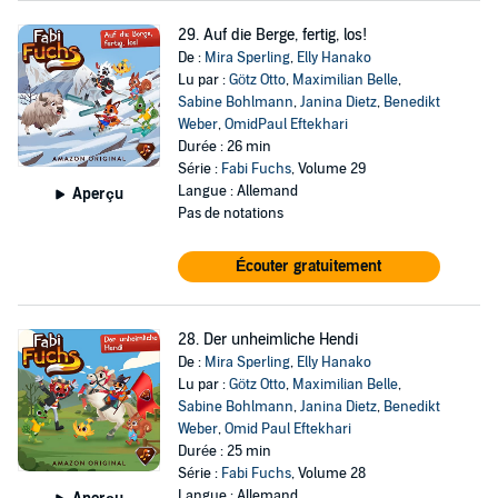
29. Auf die Berge, fertig, los!
De :
Mira Sperling
,
Elly Hanako
Lu par :
Götz Otto
,
Maximilian Belle
,
Sabine Bohlmann
,
Janina Dietz
,
Benedikt
Weber
,
OmidPaul Eftekhari
Durée : 26 min
Série :
Fabi Fuchs
, Volume 29
Langue : Allemand
Aperçu
Pas de notations
Écouter gratuitement
28. Der unheimliche Hendi
De :
Mira Sperling
,
Elly Hanako
Lu par :
Götz Otto
,
Maximilian Belle
,
Sabine Bohlmann
,
Janina Dietz
,
Benedikt
Weber
,
Omid Paul Eftekhari
Durée : 25 min
Série :
Fabi Fuchs
, Volume 28
Langue : Allemand