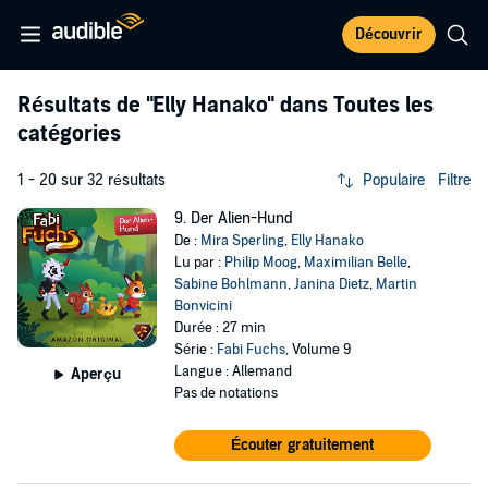
Découvrir
Résultats de
"Elly Hanako"
dans Toutes les
catégories
1 - 20 sur 32 résultats
Populaire
Filtre
9. Der Alien-Hund
De :
Mira Sperling
,
Elly Hanako
Lu par :
Philip Moog
,
Maximilian Belle
,
Sabine Bohlmann
,
Janina Dietz
,
Martin
Bonvicini
Durée : 27 min
Série :
Fabi Fuchs
, Volume 9
Langue : Allemand
Aperçu
Pas de notations
Écouter gratuitement