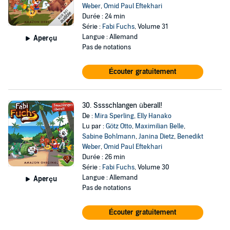
Weber
,
Omid Paul Eftekhari
Durée : 24 min
Série :
Fabi Fuchs
, Volume 31
Langue : Allemand
Aperçu
Pas de notations
Écouter gratuitement
30. Sssschlangen überall!
De :
Mira Sperling
,
Elly Hanako
Lu par :
Götz Otto
,
Maximilian Belle
,
Sabine Bohlmann
,
Janina Dietz
,
Benedikt
Weber
,
Omid Paul Eftekhari
Durée : 26 min
Série :
Fabi Fuchs
, Volume 30
Langue : Allemand
Aperçu
Pas de notations
Écouter gratuitement