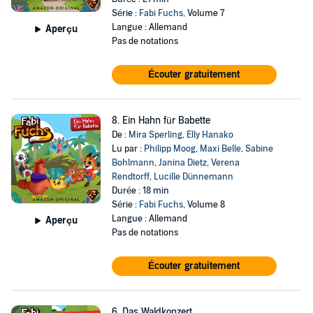
Série :
Fabi Fuchs
, Volume 7
Langue : Allemand
Aperçu
Pas de notations
Écouter gratuitement
8. Ein Hahn für Babette
De :
Mira Sperling
,
Elly Hanako
Lu par :
Philipp Moog
,
Maxi Belle
,
Sabine
Bohlmann
,
Janina Dietz
,
Verena
Rendtorff
,
Lucille Dünnemann
Durée : 18 min
Série :
Fabi Fuchs
, Volume 8
Langue : Allemand
Aperçu
Pas de notations
Écouter gratuitement
6. Das Waldkonzert