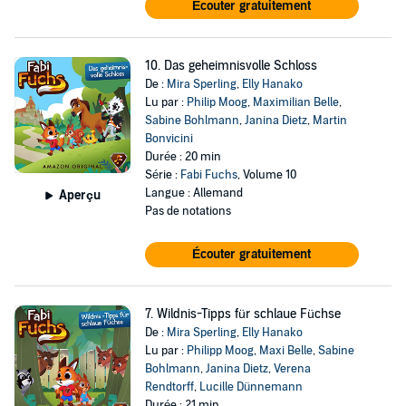
Écouter gratuitement
10. Das geheimnisvolle Schloss
De :
Mira Sperling
,
Elly Hanako
Lu par :
Philip Moog
,
Maximilian Belle
,
Sabine Bohlmann
,
Janina Dietz
,
Martin
Bonvicini
Durée : 20 min
Série :
Fabi Fuchs
, Volume 10
Langue : Allemand
Aperçu
Pas de notations
Écouter gratuitement
7. Wildnis-Tipps für schlaue Füchse
De :
Mira Sperling
,
Elly Hanako
Lu par :
Philipp Moog
,
Maxi Belle
,
Sabine
Bohlmann
,
Janina Dietz
,
Verena
Rendtorff
,
Lucille Dünnemann
Durée : 21 min