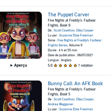
The Puppet Carver
Five Nights at Freddy's: Fazbear
Frights, Book 9
De :
Scott Cawthon
,
Elley Cooper
Lu par :
Suzanne Elise Freeman
Série :
Five Nights at Freddy's: Fazbear
Frights Series
, Volume 9
Durée : 4 h et 55 min
Date de publication : 06/07/2021
Langue : Anglais
Aperçu
5,0
1 notation
Bunny Call: An AFK Book
Five Nights at Freddy's: Fazbear
Frights, Book 5
De :
Scott Cawthon
,
Elley Cooper
,
Andrea Waggener
Lu par :
Suzanne Elise Freeman