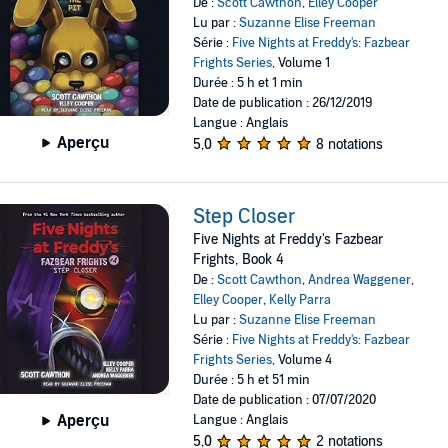
De :
Scott Cawthon
,
Elley Cooper
Lu par :
Suzanne Elise Freeman
Série :
Five Nights at Freddy's: Fazbear
Frights Series
, Volume 1
Durée : 5 h et 1 min
Date de publication : 26/12/2019
Langue : Anglais
Aperçu
5,0
8 notations
Step Closer
Five Nights at Freddy's Fazbear
Frights, Book 4
De :
Scott Cawthon
,
Andrea Waggener
,
Elley Cooper
,
Kelly Parra
Lu par :
Suzanne Elise Freeman
Série :
Five Nights at Freddy's: Fazbear
Frights Series
, Volume 4
Durée : 5 h et 51 min
Date de publication : 07/07/2020
Aperçu
Langue : Anglais
5,0
2 notations