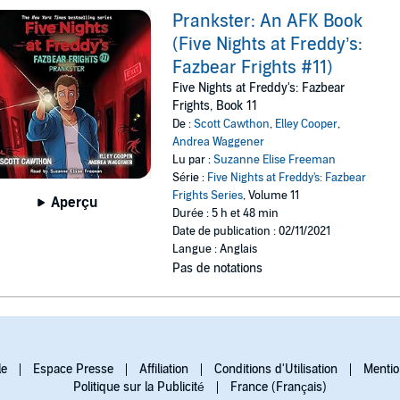
Prankster: An AFK Book
(Five Nights at Freddy’s:
Fazbear Frights #11)
Five Nights at Freddy's: Fazbear
Frights, Book 11
De :
Scott Cawthon
,
Elley Cooper
,
Andrea Waggener
Lu par :
Suzanne Elise Freeman
Série :
Five Nights at Freddy's: Fazbear
Frights Series
, Volume 11
Aperçu
Durée : 5 h et 48 min
Date de publication : 02/11/2021
Langue : Anglais
Pas de notations
le
Espace Presse
Affiliation
Conditions d'Utilisation
Mentio
Politique sur la Publicité
France (Français)