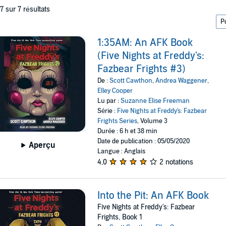
 7 sur 7 résultats
1:35AM: An AFK Book
(Five Nights at Freddy's:
Fazbear Frights #3)
De :
Scott Cawthon
,
Andrea Waggener
,
Elley Cooper
Lu par :
Suzanne Elise Freeman
Série :
Five Nights at Freddy's: Fazbear
Frights Series
, Volume 3
Durée : 6 h et 38 min
Date de publication : 05/05/2020
Aperçu
Langue : Anglais
4,0
2 notations
Into the Pit: An AFK Book
Five Nights at Freddy's: Fazbear
Frights, Book 1