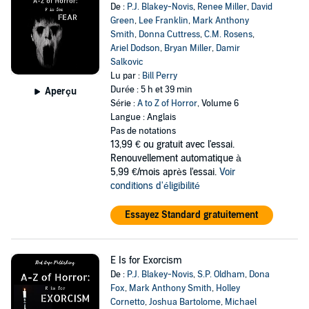
De :
P.J. Blakey-Novis
,
Renee Miller
,
David
Green
,
Lee Franklin
,
Mark Anthony
Smith
,
Donna Cuttress
,
C.M. Rosens
,
Ariel Dodson
,
Bryan Miller
,
Damir
Salkovic
Lu par :
Bill Perry
Durée : 5 h et 39 min
Aperçu
Série :
A to Z of Horror
, Volume 6
Langue : Anglais
Pas de notations
13,99 €
ou gratuit avec l'essai.
Renouvellement automatique à
5,99 €/mois après l'essai.
Voir
conditions d'éligibilité
Essayez Standard gratuitement
E Is for Exorcism
De :
P.J. Blakey-Novis
,
S.P. Oldham
,
Dona
Fox
,
Mark Anthony Smith
,
Holley
Cornetto
,
Joshua Bartolome
,
Michael