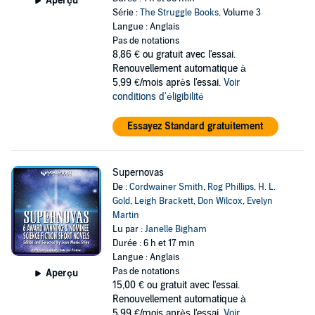
Aperçu
Série :
The Struggle Books
, Volume 3
Langue : Anglais
Pas de notations
8,86 €
ou gratuit avec l'essai.
Renouvellement automatique à
5,99 €/mois après l'essai.
Voir
conditions d'éligibilité
Essayez Standard gratuitement
Supernovas
De :
Cordwainer Smith
,
Rog Phillips
,
H. L.
Gold
,
Leigh Brackett
,
Don Wilcox
,
Evelyn
Martin
Lu par :
Janelle Bigham
Durée : 6 h et 17 min
Langue : Anglais
Pas de notations
Aperçu
15,00 €
ou gratuit avec l'essai.
Renouvellement automatique à
5,99 €/mois après l'essai.
Voir