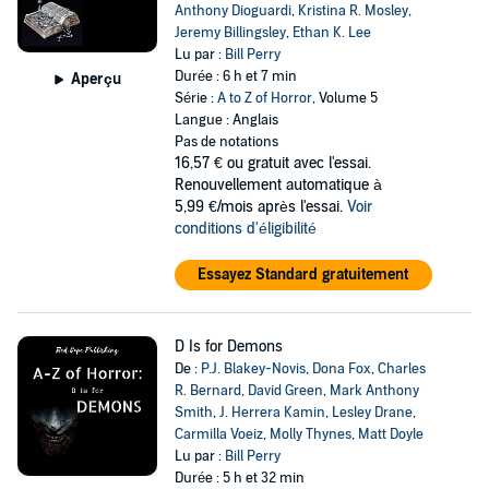
Anthony Dioguardi
,
Kristina R. Mosley
,
Jeremy Billingsley
,
Ethan K. Lee
Lu par :
Bill Perry
Durée : 6 h et 7 min
Aperçu
Série :
A to Z of Horror
, Volume 5
Langue : Anglais
Pas de notations
16,57 €
ou gratuit avec l'essai.
Renouvellement automatique à
5,99 €/mois après l'essai.
Voir
conditions d'éligibilité
Essayez Standard gratuitement
D Is for Demons
De :
P.J. Blakey-Novis
,
Dona Fox
,
Charles
R. Bernard
,
David Green
,
Mark Anthony
Smith
,
J. Herrera Kamin
,
Lesley Drane
,
Carmilla Voeiz
,
Molly Thynes
,
Matt Doyle
Lu par :
Bill Perry
Durée : 5 h et 32 min