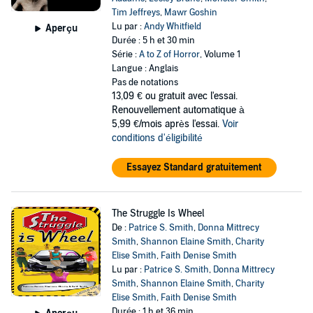
Tim Jeffreys
,
Mawr Goshin
Lu par :
Andy Whitfield
Aperçu
Durée : 5 h et 30 min
Série :
A to Z of Horror
, Volume 1
Langue : Anglais
Pas de notations
13,09 €
ou gratuit avec l'essai.
Renouvellement automatique à
5,99 €/mois après l'essai.
Voir
conditions d'éligibilité
Essayez Standard gratuitement
The Struggle Is Wheel
De :
Patrice S. Smith
,
Donna Mittrecy
Smith
,
Shannon Elaine Smith
,
Charity
Elise Smith
,
Faith Denise Smith
Lu par :
Patrice S. Smith
,
Donna Mittrecy
Smith
,
Shannon Elaine Smith
,
Charity
Elise Smith
,
Faith Denise Smith
Durée : 1 h et 36 min