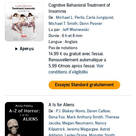
Cognitive Behavioral Treatment of
Insomnia
De :
Michael L. Perlis
,
Carla Jungquist
,
Michael T. Smith
,
Donn Posner
Lu par :
Jeff Wisniewski
Durée : 6 h et 8 min
Langue : Anglais
Pas de notations
Aperçu
14,99 €
ou gratuit avec l'essai.
Renouvellement automatique à
5,99 €/mois après l'essai.
Voir
conditions d'éligibilité
Essayez Standard gratuitement
A Is for Aliens
De :
P.J. Blakey-Novis
,
Daren Callow
,
Dona Fox
,
Mark Anthony Smith
,
Theresa
Jacobs
,
Megan Neumann
,
Nancy
Kilpatrick
,
Jeremy Megargee
,
Astrid
Addams
,
Lesley Drane
,
Monster Smith
,