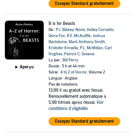
Essayez Standard gratuitement
B is for Beasts
De :
P.J. Blakey-Novis
,
Holley Cornetto
,
Dona Fox
,
R.E. McAuliffe
,
Joshua
Bartolome
,
Mark Anthony Smith
,
Kristofer Kinsella
,
P.L. McMillan
,
Carl
Hughes
,
Patrick C. Greene
Lu par :
Bill Perry
Durée : 5 h et 44 min
Aperçu
Série :
A to Z of Horror
, Volume 2
Langue : Anglais
Pas de notations
13,99 €
ou gratuit avec l'essai.
Renouvellement automatique à
5,99 €/mois après l'essai.
Voir
conditions d'éligibilité
Essayez Standard gratuitement