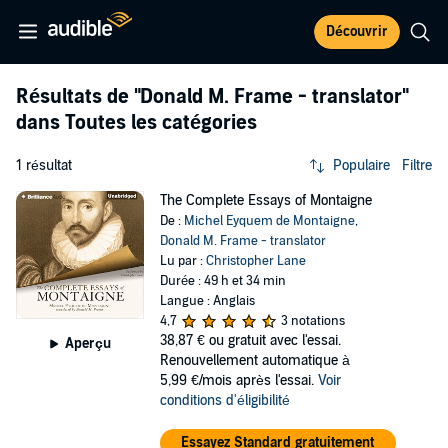
Découvrir
Résultats de
"Donald M. Frame - translator"
dans Toutes les catégories
1 résultat
Populaire
Filtre
The Complete Essays of Montaigne
De :
Michel Eyquem de Montaigne
,
Donald M. Frame - translator
Lu par :
Christopher Lane
Durée : 49 h et 34 min
Langue : Anglais
4,7
3 notations
38,87 €
ou gratuit avec l'essai.
Aperçu
Renouvellement automatique à
5,99 €/mois après l'essai.
Voir
conditions d'éligibilité
Essayez Standard gratuitement