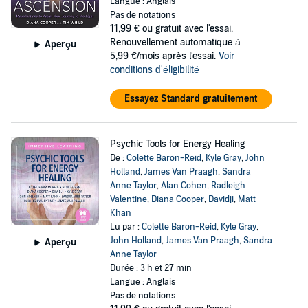
Langue : Anglais
Pas de notations
11,99 €
ou gratuit avec l'essai.
Renouvellement automatique à
Aperçu
5,99 €/mois après l'essai.
Voir
conditions d'éligibilité
Essayez Standard gratuitement
Psychic Tools for Energy Healing
De :
Colette Baron-Reid
,
Kyle Gray
,
John
Holland
,
James Van Praagh
,
Sandra
Anne Taylor
,
Alan Cohen
,
Radleigh
Valentine
,
Diana Cooper
,
Davidji
,
Matt
Khan
Lu par :
Colette Baron-Reid
,
Kyle Gray
,
John Holland
,
James Van Praagh
,
Sandra
Aperçu
Anne Taylor
Durée : 3 h et 27 min
Langue : Anglais
Pas de notations