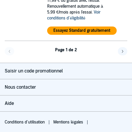
11,99 €
ou gratuit avec l'essai.
Renouvellement automatique à
5,99 €/mois après l'essai.
Voir
conditions d'éligibilité
Essayez Standard gratuitement
Page 1 de 2
Page précédente
Page 
Saisir un code promotionnel
Nous contacter
Aide
Conditions d'utilisation
Mentions légales