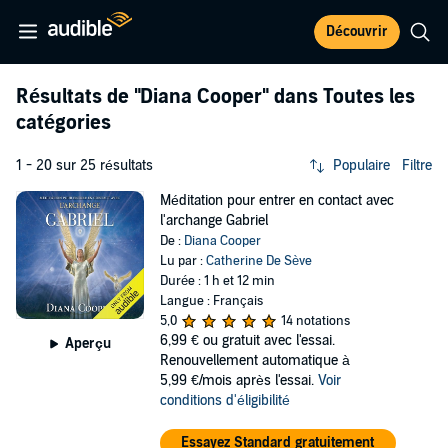
Découvrir
Résultats de
"Diana Cooper"
dans Toutes les
catégories
1 - 20 sur 25 résultats
Populaire
Filtre
Méditation pour entrer en contact avec
l'archange Gabriel
De :
Diana Cooper
Lu par :
Catherine De Sève
Durée : 1 h et 12 min
Langue : Français
5,0
14 notations
6,99 €
ou gratuit avec l'essai.
Aperçu
Renouvellement automatique à
5,99 €/mois après l'essai.
Voir
conditions d'éligibilité
Essayez Standard gratuitement