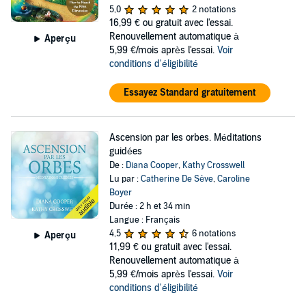
5,0
2 notations
16,99 €
ou gratuit avec l'essai.
Renouvellement automatique à
Aperçu
5,99 €/mois après l'essai.
Voir
conditions d'éligibilité
Essayez Standard gratuitement
Ascension par les orbes. Méditations
guidées
De :
Diana Cooper
,
Kathy Crosswell
Lu par :
Catherine De Sève
,
Caroline
Boyer
Durée : 2 h et 34 min
Langue : Français
4,5
6 notations
Aperçu
11,99 €
ou gratuit avec l'essai.
Renouvellement automatique à
5,99 €/mois après l'essai.
Voir
conditions d'éligibilité