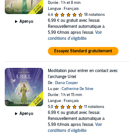
Durée : 1 h et 8 min
Langue : Français
4,4
18 notations
6,99 €
ou gratuit avec l'essai.
Aperçu
Renouvellement automatique à
5,99 €/mois après l'essai.
Voir
conditions d'éligibilité
Essayez Standard gratuitement
Méditation pour entrer en contact avec
l'archange Uriel
De :
Diana Cooper
Lu par :
Catherine De Sève
Durée : 1 h et 15 min
Langue : Français
5,0
11 notations
6,99 €
ou gratuit avec l'essai.
Aperçu
Renouvellement automatique à
5,99 €/mois après l'essai.
Voir
conditions d'éligibilité