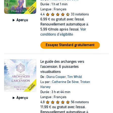
Durée : 1 h et 1 min
Langue : Français
4,4
33 notations
6,99 €
ou gratuit avec l'essai.
Aperçu
Renouvellement automatique à
5,99 €/mois après l'essai.
Voir
conditions d'éligibilité
Essayez Standard gratuitement
Le guide des archanges vers
l'ascension. 6 puissantes
visualisations
De :
Diana Cooper
,
Tim Whild
Lu par :
Catherine De Sève
,
Tristan
Harvey
Durée : 3 h et 44 min
Langue : Français
Aperçu
4,8
56 notations
11,99 €
ou gratuit avec l'essai.
Renouvellement automatique à