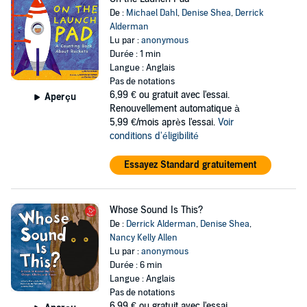
De :
Michael Dahl
,
Denise Shea
,
Derrick
Alderman
Lu par :
anonymous
Durée : 1 min
Langue : Anglais
Pas de notations
6,99 €
ou gratuit avec l'essai.
Aperçu
Renouvellement automatique à
5,99 €/mois après l'essai.
Voir
conditions d'éligibilité
Essayez Standard gratuitement
Whose Sound Is This?
De :
Derrick Alderman
,
Denise Shea
,
Nancy Kelly Allen
Lu par :
anonymous
Durée : 6 min
Langue : Anglais
Pas de notations
6,99 €
ou gratuit avec l'essai.