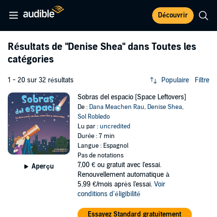
Découvrir
Résultats de
"Denise Shea"
dans Toutes les
catégories
1 - 20 sur 32 résultats
Populaire
Filtre
Sobras del espacio [Space Leftovers]
De :
Dana Meachen Rau
,
Denise Shea
,
Sol Robledo
Lu par :
uncredited
Durée : 7 min
Langue : Espagnol
Pas de notations
7,00 €
ou gratuit avec l'essai.
Aperçu
Renouvellement automatique à
5,99 €/mois après l'essai.
Voir
conditions d'éligibilité
Essayez Standard gratuitement