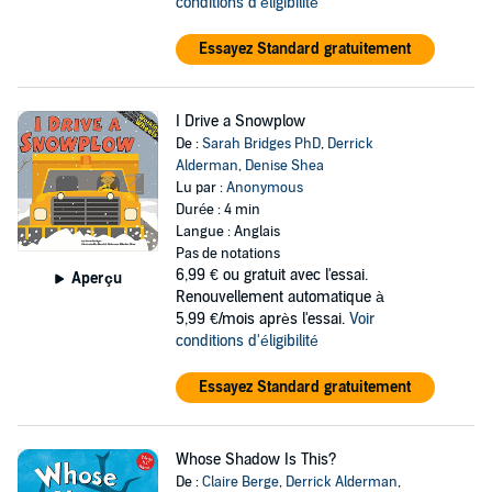
conditions d'éligibilité
Essayez Standard gratuitement
I Drive a Snowplow
De :
Sarah Bridges PhD
,
Derrick
Alderman
,
Denise Shea
Lu par :
Anonymous
Durée : 4 min
Langue : Anglais
Pas de notations
6,99 €
ou gratuit avec l'essai.
Aperçu
Renouvellement automatique à
5,99 €/mois après l'essai.
Voir
conditions d'éligibilité
Essayez Standard gratuitement
Whose Shadow Is This?
De :
Claire Berge
,
Derrick Alderman
,