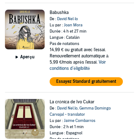
Babushka
De :
David Nel·lo
Lu par :
Joan Mora
Durée : 4 h et 27 min
Langue : Catalán
Pas de notations
14,99 €
ou gratuit avec l'essai.
Renouvellement automatique à
Aperçu
5,99 €/mois après l'essai.
Voir
conditions d'éligibilité
Essayez Standard gratuitement
La crónica de Ivo Cukar
De :
David Nel.lo
,
Gemma Domingo
Carvajal - translator
Lu par :
Jaime Combarros
Durée : 2 h et 1 min
Langue : Espagnol