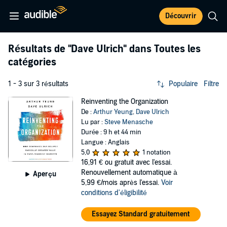
Découvrir
Résultats de
"Dave Ulrich"
dans Toutes les
catégories
1 - 3 sur 3 résultats
Populaire
Filtre
Reinventing the Organization
De :
Arthur Yeung
,
Dave Ulrich
Lu par :
Steve Menasche
Durée : 9 h et 44 min
Langue : Anglais
5,0
1 notation
16,91 €
ou gratuit avec l'essai.
Renouvellement automatique à
Aperçu
5,99 €/mois après l'essai.
Voir
conditions d'éligibilité
Essayez Standard gratuitement