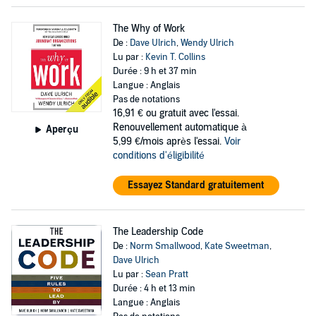
The Why of Work
De :
Dave Ulrich
,
Wendy Ulrich
Lu par :
Kevin T. Collins
Durée : 9 h et 37 min
Langue : Anglais
Pas de notations
16,91 €
ou gratuit avec l'essai.
Renouvellement automatique à
Aperçu
5,99 €/mois après l'essai.
Voir
conditions d'éligibilité
Essayez Standard gratuitement
The Leadership Code
De :
Norm Smallwood
,
Kate Sweetman
,
Dave Ulrich
Lu par :
Sean Pratt
Durée : 4 h et 13 min
Langue : Anglais