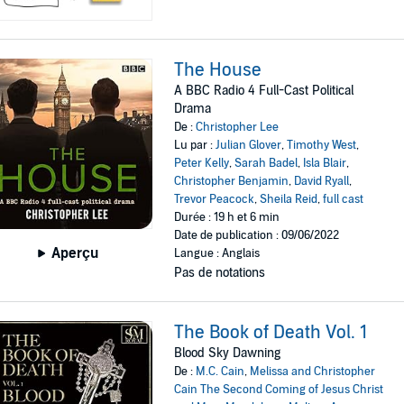
The House
A BBC Radio 4 Full-Cast Political
Drama
De :
Christopher Lee
Lu par :
Julian Glover
,
Timothy West
,
Peter Kelly
,
Sarah Badel
,
Isla Blair
,
Christopher Benjamin
,
David Ryall
,
Trevor Peacock
,
Sheila Reid
,
full cast
Durée : 19 h et 6 min
Date de publication : 09/06/2022
Aperçu
Langue : Anglais
Pas de notations
The Book of Death Vol. 1
Blood Sky Dawning
De :
M.C. Cain
,
Melissa and Christopher
Cain The Second Coming of Jesus Christ