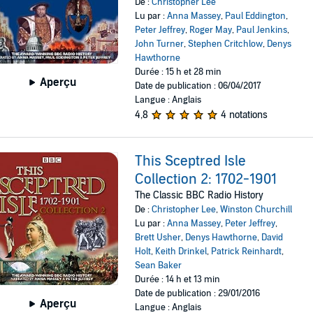
De :
Christopher Lee
Lu par :
Anna Massey
,
Paul Eddington
,
Peter Jeffrey
,
Roger May
,
Paul Jenkins
,
John Turner
,
Stephen Critchlow
,
Denys
Hawthorne
Durée : 15 h et 28 min
Aperçu
Date de publication : 06/04/2017
Langue : Anglais
4,8
4 notations
This Sceptred Isle
Collection 2: 1702-1901
The Classic BBC Radio History
De :
Christopher Lee
,
Winston Churchill
Lu par :
Anna Massey
,
Peter Jeffrey
,
Brett Usher
,
Denys Hawthorne
,
David
Holt
,
Keith Drinkel
,
Patrick Reinhardt
,
Sean Baker
Durée : 14 h et 13 min
Date de publication : 29/01/2016
Aperçu
Langue : Anglais