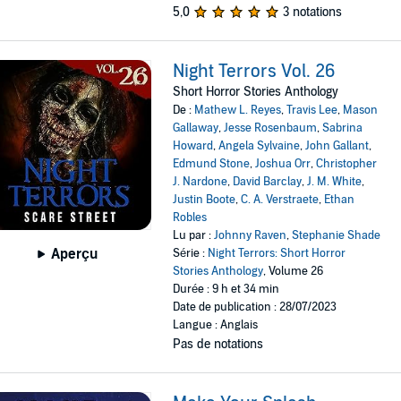
5,0
3 notations
Night Terrors Vol. 26
Short Horror Stories Anthology
De :
Mathew L. Reyes
,
Travis Lee
,
Mason
Gallaway
,
Jesse Rosenbaum
,
Sabrina
Howard
,
Angela Sylvaine
,
John Gallant
,
Edmund Stone
,
Joshua Orr
,
Christopher
J. Nardone
,
David Barclay
,
J. M. White
,
Justin Boote
,
C. A. Verstraete
,
Ethan
Robles
Lu par :
Johnny Raven
,
Stephanie Shade
Aperçu
Série :
Night Terrors: Short Horror
Stories Anthology
, Volume 26
Durée : 9 h et 34 min
Date de publication : 28/07/2023
Langue : Anglais
Pas de notations