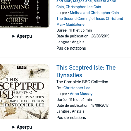
and Mary Magdalene
,
Melissa Anne
Cain
,
Christopher Lee Cain
Lu par :
Melissa and Christopher Cain
The Second Coming of Jesus Christ and
Mary Magdalene
Durée : 11 h et 35 min
Aperçu
Date de publication : 28/08/2019
Langue : Anglais
Pas de notations
This Sceptred Isle: The
Dynasties
The Complete BBC Collection
De :
Christopher Lee
Lu par :
Anna Massey
Durée : 11 h et 54 min
Date de publication : 17/08/2017
Langue : Anglais
Pas de notations
Aperçu