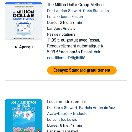
The Million Dollar Group Method
De :
Landon Stewart
,
Chris Stapleton
Lu par :
Jaden Easton
Durée : 2 h et 37 min
Langue : Anglais
Pas de notations
11,99 €
ou gratuit avec l'essai.
Renouvellement automatique à
Aperçu
5,99 €/mois après l'essai.
Voir
conditions d'éligibilité
Essayez Standard gratuitement
Los almendros en flor
De :
Chris Stewart
,
Patricia Antón de Vez
Ayala-Duarte - traductor
Lu par :
Joe Lewis
Durée : 8 h et 47 min
Langue : Espagnol