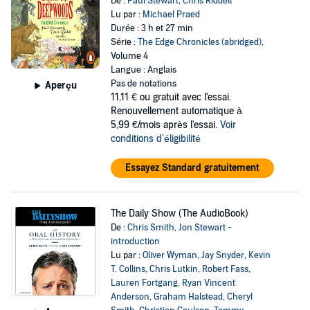
De :
Paul Stewart
,
Chris Riddell
Lu par :
Michael Praed
Durée : 3 h et 27 min
Série :
The Edge Chronicles (abridged)
,
Volume 4
Langue : Anglais
Pas de notations
Aperçu
11,11 €
ou gratuit avec l'essai.
Renouvellement automatique à
5,99 €/mois après l'essai.
Voir
conditions d'éligibilité
Essayez Standard gratuitement
The Daily Show (The AudioBook)
De :
Chris Smith
,
Jon Stewart -
introduction
Lu par :
Oliver Wyman
,
Jay Snyder
,
Kevin
T. Collins
,
Chris Lutkin
,
Robert Fass
,
Lauren Fortgang
,
Ryan Vincent
Anderson
,
Graham Halstead
,
Cheryl