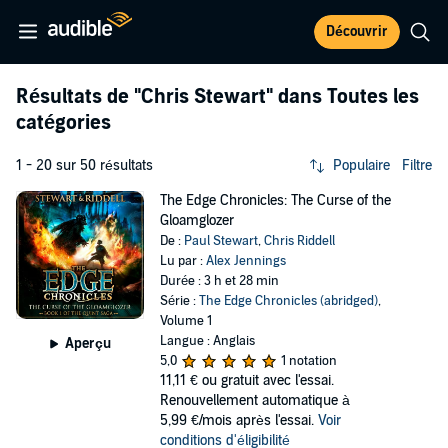
Découvrir
Résultats de
"Chris Stewart"
dans Toutes les
catégories
1 - 20 sur 50 résultats
Populaire
Filtre
The Edge Chronicles: The Curse of the
Gloamglozer
De :
Paul Stewart
,
Chris Riddell
Lu par :
Alex Jennings
Durée : 3 h et 28 min
Série :
The Edge Chronicles (abridged)
,
Volume 1
Langue : Anglais
Aperçu
5,0
1 notation
11,11 €
ou gratuit avec l'essai.
Renouvellement automatique à
5,99 €/mois après l'essai.
Voir
conditions d'éligibilité