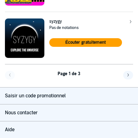
syzygy
Pas de notations
Écouter gratuitement
Page 1 de 3
Page précédente
Page 
Saisir un code promotionnel
Nous contacter
Aide