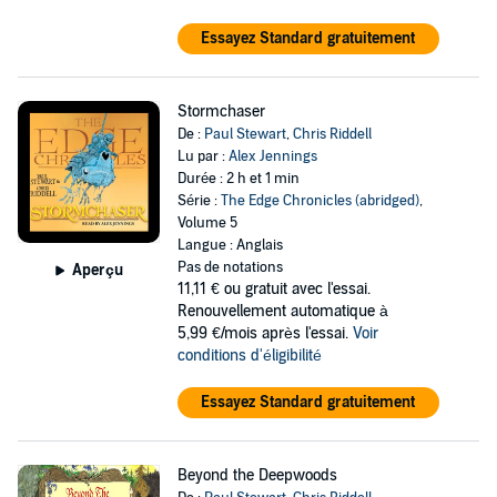
Essayez Standard gratuitement
Stormchaser
De :
Paul Stewart
,
Chris Riddell
Lu par :
Alex Jennings
Durée : 2 h et 1 min
Série :
The Edge Chronicles (abridged)
,
Volume 5
Langue : Anglais
Pas de notations
Aperçu
11,11 €
ou gratuit avec l'essai.
Renouvellement automatique à
5,99 €/mois après l'essai.
Voir
conditions d'éligibilité
Essayez Standard gratuitement
Beyond the Deepwoods