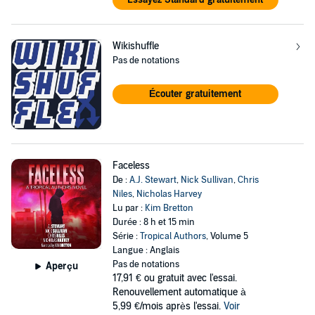
Wikishuffle
Pas de notations
Écouter gratuitement
Faceless
De :
A.J. Stewart
,
Nick Sullivan
,
Chris
Niles
,
Nicholas Harvey
Lu par :
Kim Bretton
Durée : 8 h et 15 min
Série :
Tropical Authors
, Volume 5
Langue : Anglais
Pas de notations
Aperçu
17,91 €
ou gratuit avec l'essai.
Renouvellement automatique à
5,99 €/mois après l'essai.
Voir