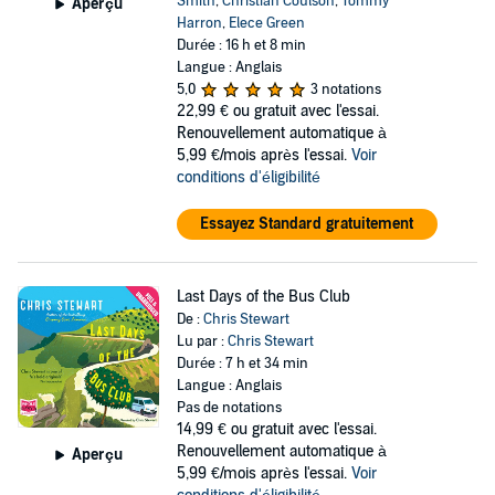
Smith
,
Christian Coulson
,
Tommy
Aperçu
Harron
,
Elece Green
Durée : 16 h et 8 min
Langue : Anglais
5,0
3 notations
22,99 €
ou gratuit avec l'essai.
Renouvellement automatique à
5,99 €/mois après l'essai.
Voir
conditions d'éligibilité
Essayez Standard gratuitement
Last Days of the Bus Club
De :
Chris Stewart
Lu par :
Chris Stewart
Durée : 7 h et 34 min
Langue : Anglais
Pas de notations
14,99 €
ou gratuit avec l'essai.
Renouvellement automatique à
Aperçu
5,99 €/mois après l'essai.
Voir