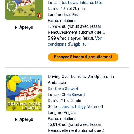
Lu par :
Joe Lewis
,
Eduardo Díez
Durée : 10 h et 20 min
Langue : Espagnol
Pas de notations
17,99 €
ou gratuit avec l'essai.
Aperçu
Renouvellement automatique à
5,99 €/mois après l'essai.
Voir
conditions d'éligibilité
Essayez Standard gratuitement
Driving Over Lemons: An Optimist in
Andalucia
De :
Chris Stewart
Lu par :
Chris Stewart
Durée : 7 h et 3 min
Série :
Lemons Trilogy
, Volume 1
Langue : Anglais
Pas de notations
Aperçu
15,01 €
ou gratuit avec l'essai.
Renouvellement automatique à