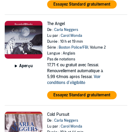
Essayez Standard gratuitement
The Angel
De :
Carla Neggers
Lu par :
Carol Monda
Durée : 10 h et 19 min
Série :
Boston Police/FBI
, Volume 2
Langue : Anglais
Pas de notations
17,71 €
ou gratuit avec l'essai.
Aperçu
Renouvellement automatique à
5,99 €/mois après l'essai.
Voir
conditions d'éligibilité
Essayez Standard gratuitement
Cold Pursuit
De :
Carla Neggers
Lu par :
Carol Monda