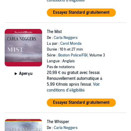
conditions d'éligibilité
Essayez Standard gratuitement
The Mist
De :
Carla Neggers
Lu par :
Carol Monda
Durée : 10 h et 27 min
Série :
Boston Police/FBI
, Volume 3
Langue : Anglais
Pas de notations
20,99 €
ou gratuit avec l'essai.
Aperçu
Renouvellement automatique à
5,99 €/mois après l'essai.
Voir
conditions d'éligibilité
Essayez Standard gratuitement
The Whisper
De :
Carla Neggers