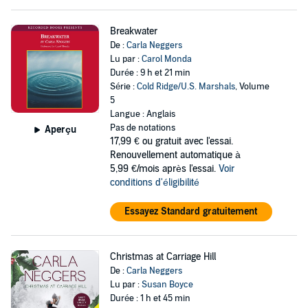
Breakwater
De :
Carla Neggers
Lu par :
Carol Monda
Durée : 9 h et 21 min
Série :
Cold Ridge/U.S. Marshals
, Volume
5
Langue : Anglais
Pas de notations
Aperçu
17,99 €
ou gratuit avec l'essai.
Renouvellement automatique à
5,99 €/mois après l'essai.
Voir
conditions d'éligibilité
Essayez Standard gratuitement
Christmas at Carriage Hill
De :
Carla Neggers
Lu par :
Susan Boyce
Durée : 1 h et 45 min