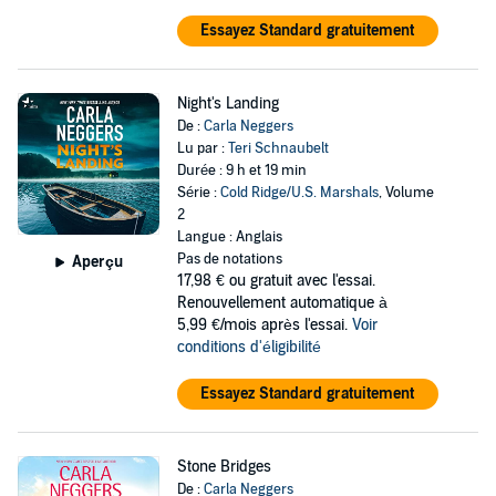
Essayez Standard gratuitement
Night's Landing
De :
Carla Neggers
Lu par :
Teri Schnaubelt
Durée : 9 h et 19 min
Série :
Cold Ridge/U.S. Marshals
, Volume
2
Langue : Anglais
Pas de notations
Aperçu
17,98 €
ou gratuit avec l'essai.
Renouvellement automatique à
5,99 €/mois après l'essai.
Voir
conditions d'éligibilité
Essayez Standard gratuitement
Stone Bridges
De :
Carla Neggers