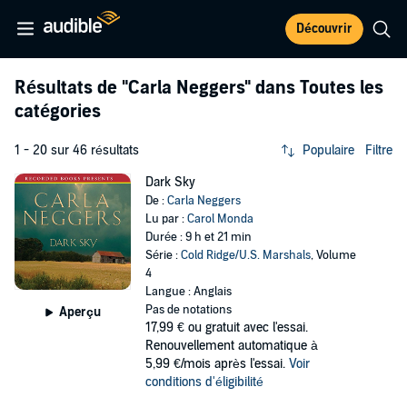
Découvrir
Résultats de
"Carla Neggers"
dans Toutes les
catégories
1 - 20 sur 46 résultats
Populaire
Filtre
Dark Sky
De :
Carla Neggers
Lu par :
Carol Monda
Durée : 9 h et 21 min
Série :
Cold Ridge/U.S. Marshals
, Volume
4
Langue : Anglais
Pas de notations
Aperçu
17,99 €
ou gratuit avec l'essai.
Renouvellement automatique à
5,99 €/mois après l'essai.
Voir
conditions d'éligibilité