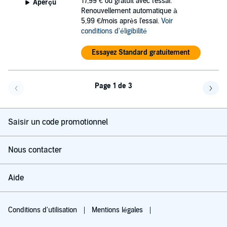
17,99 €
ou gratuit avec l'essai.
Aperçu
Renouvellement automatique à
5,99 €/mois après l'essai.
Voir
conditions d'éligibilité
Essayez Standard gratuitement
Page 1 de 3
Page précédente
Page 
Saisir un code promotionnel
Nous contacter
Aide
Conditions d'utilisation
Mentions légales