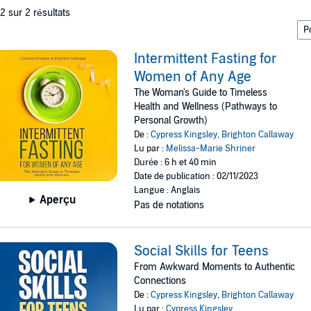
 2 sur 2 résultats
Intermittent Fasting for
Women of Any Age
The Woman's Guide to Timeless
Health and Wellness (Pathways to
Personal Growth)
De :
Cypress Kingsley
,
Brighton Callaway
Lu par :
Melissa-Marie Shriner
Durée : 6 h et 40 min
Date de publication : 02/11/2023
Langue : Anglais
Aperçu
Pas de notations
Social Skills for Teens
From Awkward Moments to Authentic
Connections
De :
Cypress Kingsley
,
Brighton Callaway
Lu par :
Cypress Kingsley